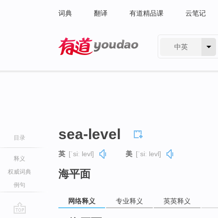
词典
翻译
有道精品课
云笔记
中英
有道 - 网易旗下搜索
sea-level
目录
英
[ˈsiː levl]
美
[ˈsiː levl]
释义
海平面
权威词典
例句
网络释义
专业释义
英英释义