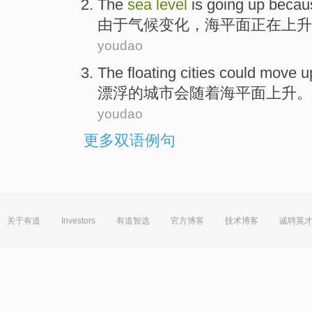
T
he
sea
level
is going up becau
由
于气候变化，海平面正在上升
youdao
The floating
cities
could
move
u
漂浮
的
城市
会
随着
海平面
上升
。
youdao
更多双语例句
关于有道
Investors
有道智选
官方博客
技术博客
诚聘英