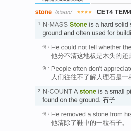
stone
CET4 TEM
/stəʊn/
N-MASS
Stone
is a hard solid
1.
ground and often used for bui
He could not tell whether th
例：
他分不清这地板是木头的还
People often don't appreciate
例：
人们往往不了解大理石是一
N-COUNT
A
stone
is a small pi
2.
found on the ground. 石子
He removed a stone from hi
例：
他清除了鞋中的一粒石子。