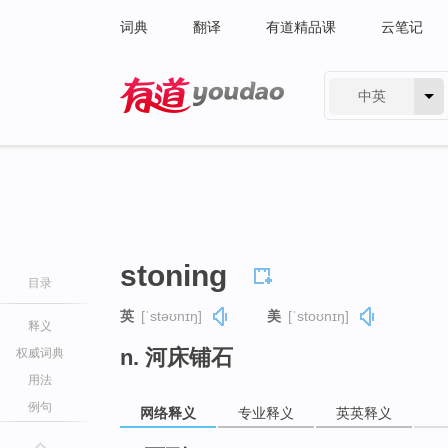
词典
翻译
有道精品课
云笔记
中英
有道 - 网易旗下搜索
stoning
目录
英
[ˈstəʊnɪŋ]
美
[ˈstoʊnɪŋ]
释义
n. 河床铺石
权威词典
用法
例句
网络释义
专业释义
英英释义