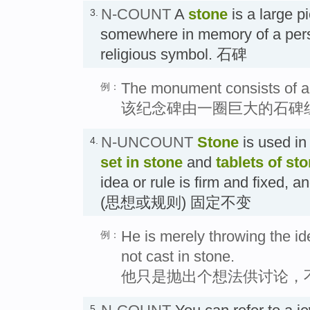
N-COUNT
A
stone
is a large p
3.
somewhere in memory of a pers
religious symbol. 石碑
The monument consists of a c
例：
该纪念碑由一圈巨大的石碑
N-UNCOUNT
Stone
is used in
4.
set in stone
and
tablets of st
idea or rule is firm and fixed, 
(思想或规则) 固定不变
He is merely throwing the ide
例：
not cast in stone.
他只是抛出个想法供讨论，
5.