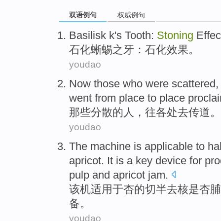
双语例句
权威例句
Basilisk
k's
Tooth
:
Stoning
Effec
石化
蜥蜴之
牙
：
石化
效果。
youdao
Now
those who
were scattered
,
went
from place to place
procla
那些
分散
的
人，
往各处
去
传道
。
youdao
The machine
is applicable
to
hal
apricot
. It
is
a
key
device
for
pro
pulp and
apricot
jam.
该机
适用
于
杏
的
切半去核
是
杏
脯
备
。
youdao