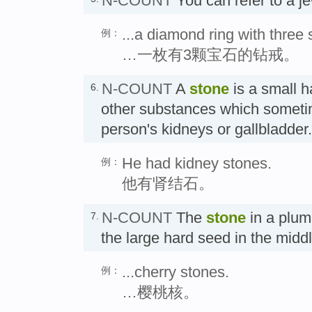
N-COUNT
You can refer to a j
...a diamond ring with three 
例：
…一枚有3颗宝石的钻戒。
N-COUNT
A
stone
is a small h
6.
other substances which someti
person's kidneys or gallbladde
He had kidney stones.
例：
他有肾结石。
N-COUNT
The
stone
in a plum,
7.
the large hard seed in the midd
...cherry stones.
例：
…樱桃核。