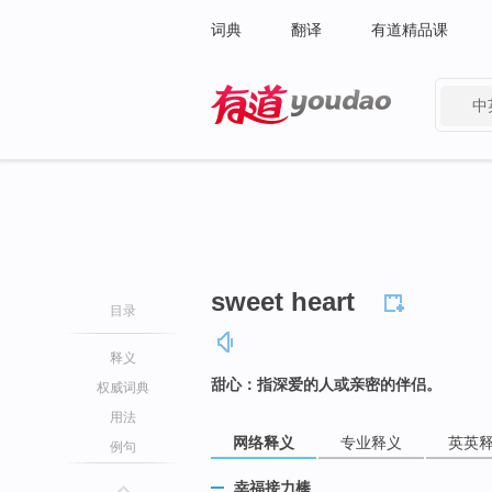
词典
翻译
有道精品课
中
有道 - 网易旗下搜索
sweet heart
目录
释义
甜心：指深爱的人或亲密的伴侣。
权威词典
用法
网络释义
专业释义
英英
例句
幸福接力棒