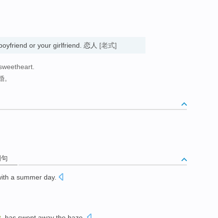
boyfriend or your girlfriend. 恋人
[老式]
sweetheart.
婚。
例句
ith
a
summer day
.
t
,
has
swept away
the
haze
.