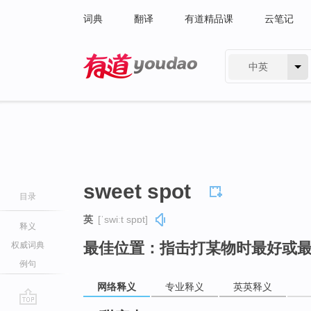
词典
翻译
有道精品课
云笔记
中英
有道 - 网易旗下搜索
sweet spot
目录
英
[ˈswiːt spɒt]
释义
最佳位置：指击打某物时最好或
权威词典
例句
网络释义
专业释义
英英释义