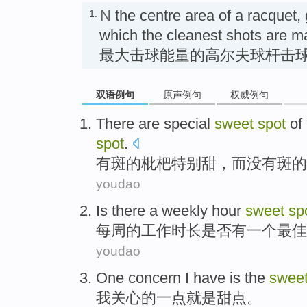
N
the centre area of a racquet, g
1.
which the cleanest shots 
最大击球能量的高尔夫球杆击
双语例句
原声例句
权威例句
There are
special
sweet
spot
of
spot
.
有
斑
的
枇杷
特别
甜
，
而
没有
斑的
youdao
Is
there
a
weekly
hour
sweet
sp
每周
的工作时长
是否
有
一个
最佳
youdao
One
concern
I
have
is
the
swee
我
关心
的
一点
就是
甜点。