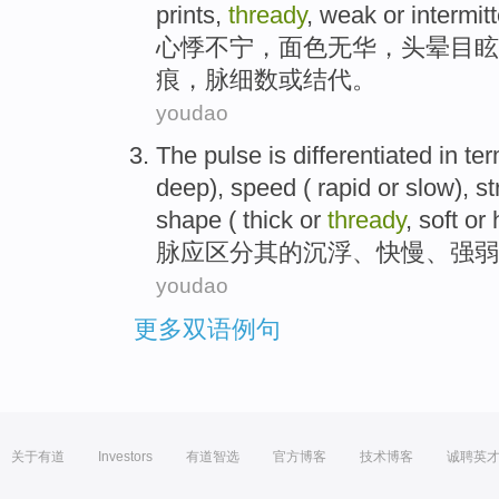
prints,
thready
, weak
or
intermit
心悸
不宁，
面色
无华，
头晕目眩
痕，
脉
细数
或
结代。
youdao
The
pulse
is
differentiated
in te
deep), speed ( rapid or slow), st
shape
( thick or
thready
, soft or
脉
应区分其
的
沉浮、快慢、
强弱
youdao
更多双语例句
关于有道
Investors
有道智选
官方博客
技术博客
诚聘英