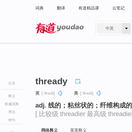
词典
翻译
有道精品课
云笔记
中英
有道 - 网易旗下搜索
thready
目录
英
[ˈθredi]
美
[ˈθredi]
释义
adj. 线的；粘丝状的；纤维构成
权威词典
用法
[ 比较级 threadier 最高级 threadies
例句
网络释义
英英释义