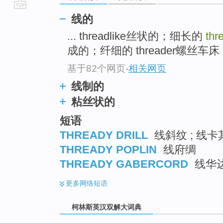
go
线的
top
... threadlike丝状的；细长的
thr
成的；纤细的 threader螺丝车床；
基于82个网页
-
相关网页
线制的
粘丝状的
短语
THREADY DRILL
线斜纹 ; 线卡
THREADY POPLIN
线府绸
THREADY GABERCORD
线华
更多
网络短语
柯林斯英汉双解大词典