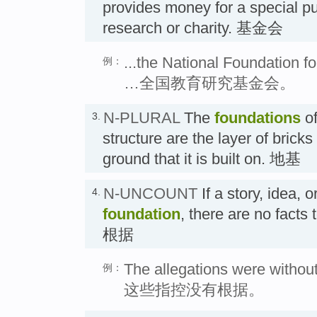
provides money for a special p
research or charity. 基金会
...the National Foundation f
例：
…全国教育研究基金会。
N-PLURAL
The
foundations
of
3.
structure are the layer of brick
ground that it is built on. 地基
N-UNCOUNT
If a story, idea,
4.
foundation
, there are no facts t
根据
The allegations were without
例：
这些指控没有根据。