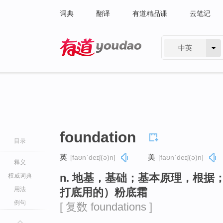
词典
翻译
有道精品课
云笔记
中英
有道 - 网易旗下搜索
foundation
目录
英
[faʊnˈdeɪʃ(ə)n]
美
[faʊnˈdeɪʃ(ə)n]
释义
n. 地基，基础；基本原理，根
权威词典
用法
打底用的）粉底霜
例句
[ 复数 foundations ]