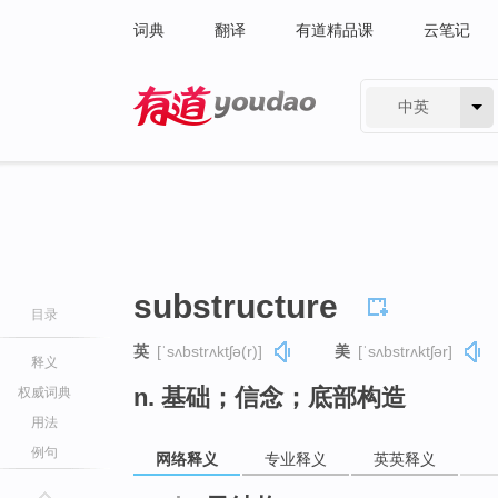
词典
翻译
有道精品课
云笔记
中英
有道 - 网易旗下搜索
substructure
目录
英
[ˈsʌbstrʌktʃə(r)]
美
[ˈsʌbstrʌktʃər]
释义
n. 基础；信念；底部构造
权威词典
用法
例句
网络释义
专业释义
英英释义