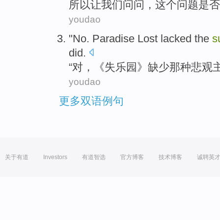
所以
让
我们
问问
，
这个
问题
是否
youdao
"
No
.
Paradise Lost
lacked
the
s
did.
“
对
，《失
乐园
》
缺少
那种
悲观
youdao
更多双语例句
关于有道
Investors
有道智选
官方博客
技术博客
诚聘英