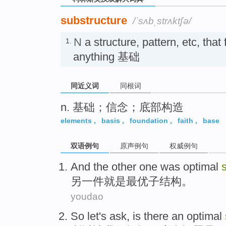
substructure
/ˈsʌbˌstrʌktʃə/
N
a structure, pattern, etc, that
1.
anything 基础
同近义词
同根词
n. 基础；信念；底部构造
elements
,
basis
,
foundation
,
faith
,
base
双语例句
原声例句
权威例句
And the other
one
was
optimal
另
一件
就是
最
优子
结构。
youdao
So
let
's
ask
,
is
there
an optimal