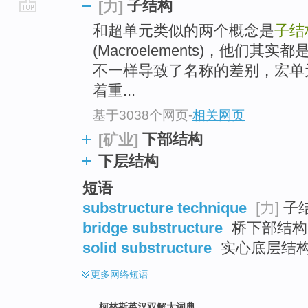
子结构
[力]
go
和超单元类似的两个概念是
子结
top
(Macroelements)，他们
不一样导致了名称的差别，宏单
着重...
基于3038个网页
-
相关网页
下部结构
[矿业]
下层结构
短语
substructure technique
[力]
子
bridge substructure
桥下部结构 
solid substructure
实心底层结
更多
网络短语
柯林斯英汉双解大词典