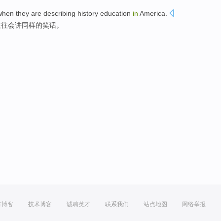
when they
are
describing
history
education
in
America
.
往往
会
讲
同样
的
笑话
。
方博客
技术博客
诚聘英才
联系我们
站点地图
网络举报