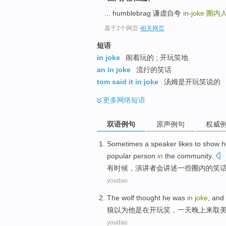
... humblebrag 谦虚自夸
in-joke
圈内
基于2个网页
-
相关网页
短语
in joke
闹着玩的 ; 开玩笑地
an in joke
流行的笑话
tom said it in joke
汤姆是开玩笑说的
更多
网络短语
双语例句
原声例句
权威
Sometimes
a
speaker likes
to
show
h
popular
person
in
the
community.
有时候
，
演讲者
会讲述
一些
圈内的笑
youdao
The wolf
thought
he
was
in
joke
, an
狼
以为
他
是
在
开玩笑
，
一
天晚上
来
取
youdao