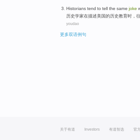
Historians
tend to
tell
the
same
joke
历史学家
在
描述
美国
的
历史
教育
时
，
youdao
更多双语例句
关于有道
Investors
有道智选
官