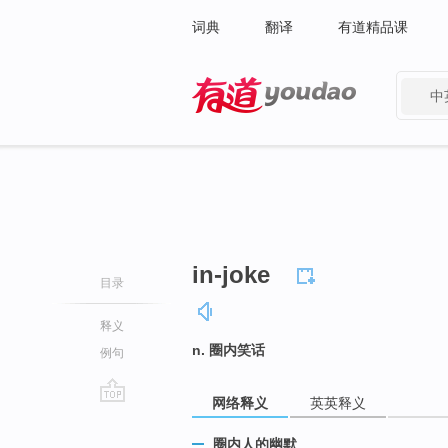
词典
翻译
有道精品课
中
有道 - 网易旗下搜索
in-joke
目录
释义
n. 圈内笑话
例句
网络释义
英英释义
go
top
圈内人的幽默