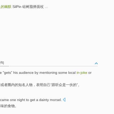
人的幽默
SilPin 硅树脂擀面杖 ...
例句
e
"gets" his
audience
by mentioning
some
local
in-joke
or
话
或者
圈内
的知名
人物
，
表明
自己
“跟
听众
是一伙
的
”。
d came
one
night
to
get a dainty
morsel.
美味的食物。