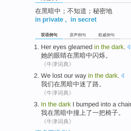
在黑暗中；不知道；秘密地
in private
,
in secret
双语例句
原声例句
权威例句
Her
eyes
gleamed
in
the
dark
.
她
的眼睛
在
黑暗
中闪烁
。
《牛津词典》
We
lost
our
way
in
the
dark
.
我们
在
黑暗
中
迷了
路
。
《牛津词典》
In
the
dark
I
bumped into
a
chai
我
在
黑暗中
撞上
了
一
把椅子
。
《牛津词典》