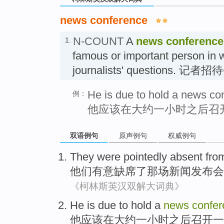
news conference
N-COUNT
A
news conference
1.
famous or important person in 
journalists' questions. 记者招
He is due to hold a news co
例：
他应该在大约一小时之后召
双语例句
原声例句
权威例句
They
were pointedly
absent fro
他们
有意
缺席
了那场
新闻
发布会
《柯林斯英汉双解大词典》
He
is
due to
hold
a
news
confe
他
应该
在
大约
一
小时之后
召开
一