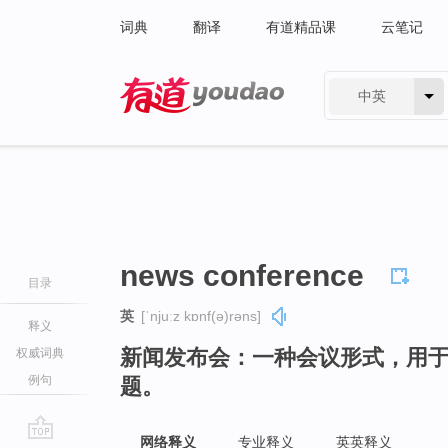
词典
翻译
有道精品课
云笔记
中英
有道 - 网易旗下搜索
news conference
目录
英
[ˈnjuːz kɒnf(ə)rəns]
释义
新闻发布会：一种会议形式，用
权威词典
例句
题。
网络释义
专业释义
英英释义