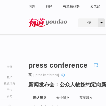
词典
翻译
有道精品课
云笔记
中英
有道 - 网易旗下搜索
press conference
目录
英
[ˈpres kɒnfərəns]
释义
新闻发布会：公众人物按约定向
权威词典
用法
例句
网络释义
专业释义
英英释义