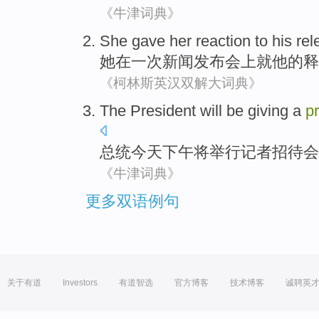
《牛津词典》
She
gave her
reaction to
his
rel
她
在
一次
新闻
发布会上
就
他
的
释
《柯林斯英汉双解大词典》
The President
will be
giving a
p
总统
今天
下午
将
举行
记者
招待会
《牛津词典》
更多双语例句
关于有道
Investors
有道智选
官方博客
技术博客
诚聘英