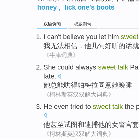
honey
,
lick one's boots
双语例句
权威例句
I
can't
believe
you
let him
sweet-
我
无法
相信
，
他
几句好听的话
就
《牛津词典》
She
could
always
sweet
talk
Pam
late
.
她
总
能
哄
得
帕梅拉
同意
她
晚
睡。
《柯林斯英汉双解大词典》
He
even
tried to
sweet
talk
the
他
甚至
试图
和
逮捕
他
的
女
警官套
《柯林斯英汉双解大词典》