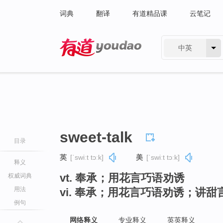
词典
翻译
有道精品课
云笔记
中英
有道 - 网易旗下搜索
sweet-talk
目录
英
[ˈswiːt tɔːk]
美
[ˈswiːt tɔːk]
释义
vt. 奉承；用花言巧语劝诱
权威词典
用法
vi. 奉承；用花言巧语劝诱；讲甜
例句
网络释义
专业释义
英英释义