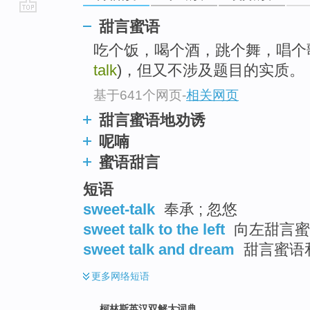
go
甜言蜜语
top
吃个饭，喝个酒，跳个舞，唱个
talk
)，但又不涉及题目的实质。
基于641个网页
-
相关网页
甜言蜜语地劝诱
呢喃
蜜语甜言
短语
sweet-talk
奉承 ; 忽悠
sweet talk to the left
向左甜言蜜语
sweet talk and dream
甜言蜜语
更多
网络短语
柯林斯英汉双解大词典