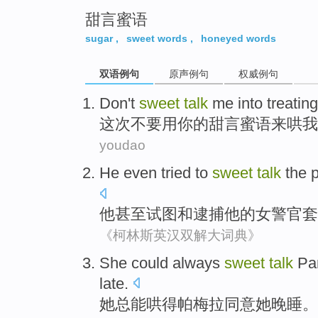
甜言蜜语
sugar
,
sweet words
,
honeyed words
双语例句
原声例句
权威例句
Don't
sweet
talk
me
into treating
这次
不要
用你
的甜言蜜语
来
哄
我
youdao
He
even
tried to
sweet
talk
the
他
甚至
试图
和
逮捕
他
的
女
警官套
《柯林斯英汉双解大词典》
She
could
always
sweet
talk
Pam
late
.
她
总
能
哄
得
帕梅拉
同意
她
晚
睡。