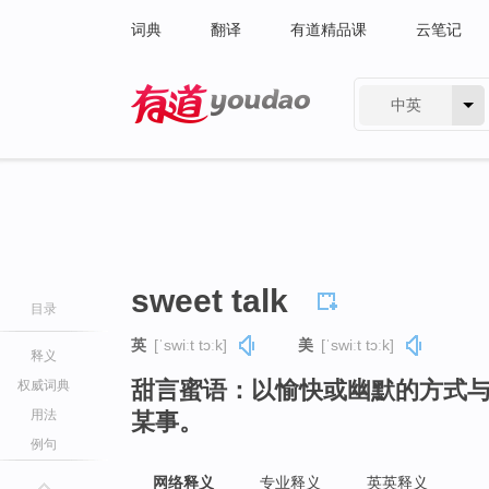
词典
翻译
有道精品课
云笔记
中英
有道 - 网易旗下搜索
sweet talk
目录
英
[ˈswiːt tɔːk]
美
[ˈswiːt tɔːk]
释义
甜言蜜语：以愉快或幽默的方式
权威词典
用法
某事。
例句
网络释义
专业释义
英英释义