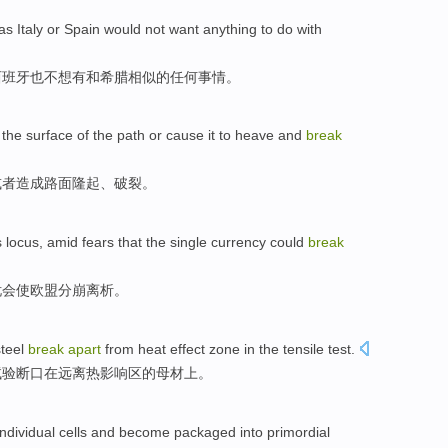
 as
Italy
or
Spain
would
not
want
anything
to do
with
西班牙
也
不想
有
和
希腊相似
的
任何
事情。
the
surface
of the
path
or
cause
it to
heave
and
break
或者
造成
路面隆起
、
破裂
。
s locus
, amid
fears
that the
single
currency
could
break
忧
会使
欧盟
分崩离析
。
teel
break
apart
from
heat
effect
zone in
the
tensile
test
.
试验断口
在
远离
热
影响
区的母材上。
ndividual
cells
and become packaged
into
primordial