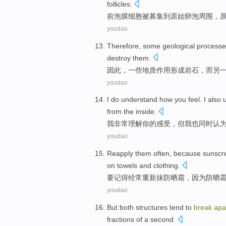
follicles
.
前
泡
膜
细胞
被募集
到
原始
卵泡周围，
youdao
Therefore
,
some
geological
process
destroy
them.
因此
，
一些
地质
作用
形成
岩石
，
而
另
youdao
I
do
understand
how
you
feel
. I
also
u
from
the inside
.
我
非常
理解
你
的
感受
，
但
我
也同时
认
youdao
Reapply
them
often
,
because
sunscr
on
towels
and
clothing
.
要记得
经常
重新
抹防晒霜，
因为
防晒
youdao
But
both
structures
tend
to
break
apa
fractions
of a second.