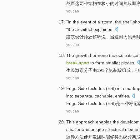
然而
这两种
结构
在
极小
的
时间片段
顺
youdao
"In
the
event
of
a storm
,
the
shell
sho
"
the architect
explained
.
建筑
设计师还解释说．
当遇到
大
风暴
youdao
The
growth
hormone
molecule
is co
break
apart
to
form
smaller
pieces
.
生长
激素
分子
由
191个
氨基酸
组成，
但
youdao
Edge-Side
Includes (
ESI
)
is
a
marku
into
separate
,
cachable
,
entities
.
Edge-Side
Includes (
ESI
)
是
一种
标记
youdao
This
approach
enables the
developm
smaller
and
unique
structural
elemen
这种
方法
使
开发
团队
能够
将
系统
分离