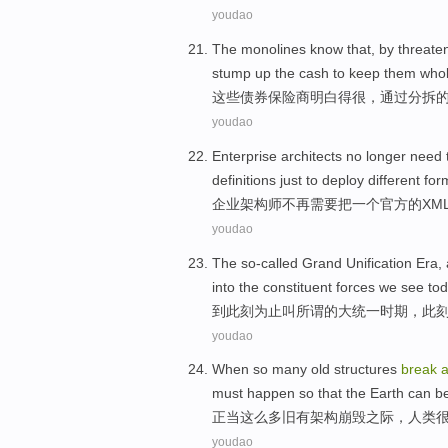
youdao
The monolines
know that
,
by
threate
stump
up the
cash to
keep
them
who
这些
债券保险商
明白
得很，
通过
分
拆
youdao
Enterprise
architects
no longer
need 
definitions
just
to
deploy
different
for
企业
架构师
不再
需要
把
一个
官方
的
XM
youdao
The
so-called
Grand
Unification
Era
,
into
the
constituent forces
we
see
to
到
此刻为止
叫所谓
的
大
统一
时期
，此
youdao
When
so
many
old
structures
break
a
must
happen
so
that
the Earth
can
b
正当
这么
多
旧有
架构
崩
毁之际，
人类
youdao