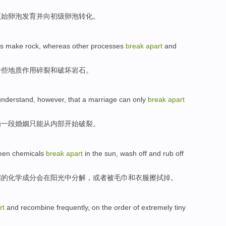
原始
卵泡
发育并向初级卵泡
转化
。
es
make
rock
,
whereas
other
processes
break
apart
and
一些地质作用
碎裂
和破坏岩石。
nderstand,
however
, that
a
marriage
can only
break
apart
为
一
段婚姻
只能
从
内部
开始
破裂
。
een
chemicals
break
apart
in the
sun
, wash off
and rub
off
霜
的
化学成分
会
在
阳光
中
分解
，
或者
被毛巾和衣服擦拭掉。
rt
and
recombine
frequently
,
on
the
order
of
extremely tiny