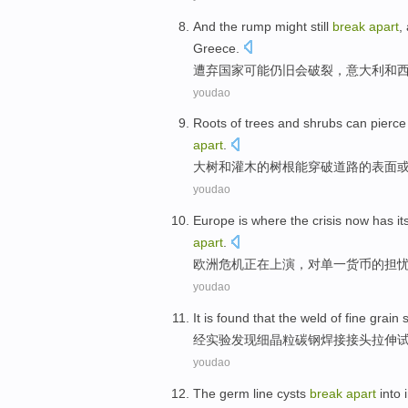
And the
rump
might
still
break
apart
,
Greece
.
遭弃国家
可能
仍旧
会
破裂
，
意大利
和
youdao
Roots
of
trees
and
shrubs
can
pierce
apart
.
大树
和
灌木
的
树根
能
穿破
道路
的
表面
youdao
Europe
is where the
crisis
now
has it
apart
.
欧洲
危机
正在
上演，对
单一
货币
的
担
youdao
It is
found that
the weld
of
fine
grain
s
经实验
发现
细
晶粒
碳钢
焊接
接头
拉伸
youdao
The germ line
cysts
break
apart
into
i