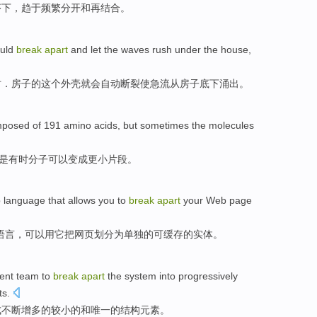
序
下，
趋于
频繁
分开
和
再
结合
。
uld
break
apart
and
let
the waves
rush
under the
house
,
时．
房子
的这个
外壳
就
会
自动
断裂
使急流
从房子
底下
涌出。
mposed
of 191
amino
acids,
but
sometimes
the
molecules
是
有时
分子
可以
变成
更小
片段
。
p
language
that
allows you
to
break
apart
your
Web page
语言
，
可以
用它把
网页
划分为
单独
的可
缓存
的实体。
ent
team
to
break
apart
the
system
into
progressively
ts
.
成
不断增多
的较小
的
和
唯一的
结构
元素
。