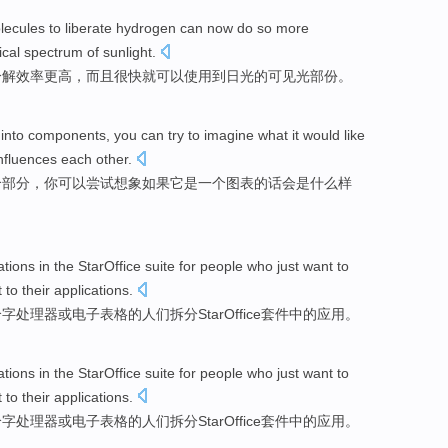
lecules
to liberate
hydrogen
can
now
do so
more
ical spectrum
of
sunlight
.
分解效率
更高
，
而且
很快就
可以
使用
到日光的可见光部份。
into
components
,
you
can
try to
imagine
what it
would
like
nfluences
each
other.
个
部分
，你
可以
尝试
想象如果
它
是一个
图表
的话会
是什么
样
ations
in the
StarOffice
suite
for
people
who
just
want
to
t
to
their
applications.
个
字
处理器
或
电子表格
的
人们
拆分
StarOffice
套件
中的应用。
ations
in the
StarOffice
suite
for
people
who
just
want
to
t
to
their
applications.
个
字
处理器
或
电子表格
的
人们
拆分
StarOffice
套件
中的应用。