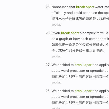
Nanotubes
that
break
apart
water
mo
efficiently
and
could
soon
use
the opt
能
将
水
分子
分解
成
氢
的
奈米管
，
现在
youdao
If
you
break
apart
a
complex
formula
as
a
graph
or
how
each
component
i
如果
你
把
一
条
复杂
的
公式
分解
成
好几
子
，
或
每个
部分
是如何
相互
影响
的。
youdao
We
decided to
break
apart
the
applic
add
a
word
processor
or
spreadshee
我们
决定
为
那些
只想
向
其
应用
添加
一
youdao
We
decided to
break
apart
the
applic
add
a
word
processor
or
spreadshee
我们
决定
为
那些
只想
向
其
应用
添加
一
youdao