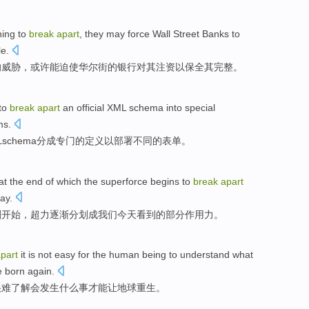
ning
to
break
apart
,
they may
force
Wall Street
Banks
to
le
.
的
威胁
，
或许
能
迫使
华尔街
的
银行
对
其注资
以
保全
其
完整。
to
break
apart
an
official
XML
schema
into
special
ms
.
L
schema
分成
专门
的
定义
以
部署
不同
的
表单
。
 at
the
end
of
which the
superforce
begins to
break
apart
day
.
刻
开始
，超力逐渐
分划
成
我们
今天
看到
的
部分
作用力
。
part
it is not easy for the
human being
to understand
what
e
born again
.
很难
了解
会
发生
什么
事
才能
让
地球
重生。