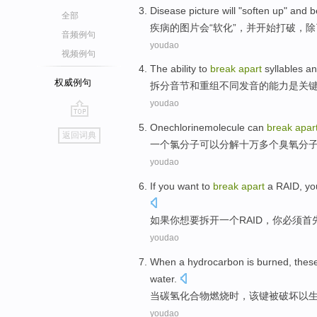
Disease
picture
will
"
soften up
"
and
b
全部
疾病
的
图片
会
“
软化
”，
并
开始
打破
，
除
音频例句
youdao
视频例句
The
ability
to
break
apart
syllables
an
权威例句
拆分
音节
和
重组
不同
发音
的
能力
是
关
youdao
go
Onechlorinemolecule
can
break
apar
返回词典
top
一个氯分子
可以
分解
十万多个臭氧分
youdao
If
you
want
to
break
apart
a
RAID
,
yo
如果
你
想
要
拆开
一个
RAID
，你
必须
首
youdao
When
a
hydrocarbon
is
burned
,
thes
water
.
当
碳氢化合物
燃烧时
，
该
键
被破坏
以
youdao