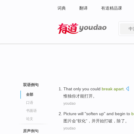
词典
翻译
有道精品课
中
有道 - 网易旗下搜索
双语例句
That
only
you
could
break
apart
.
全部
惟独
你
才能
打开
。
口语
youdao
书面语
Picture
will
"
soften up
"
and
begin to
b
论文
图片
会
“
软化
”，
并
开始
打破
，
除了
。
youdao
原声例句