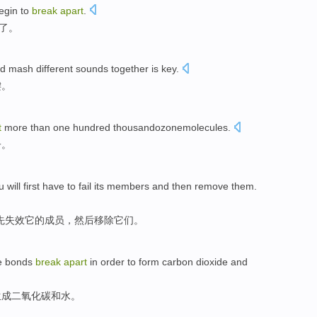
egin to
break
apart
.
了
。
d
mash
different
sounds together
is
key
.
键。
t
more than one hundred
thousandozonemolecules
.
子
。
u
will
first
have to
fail
its
members
and
then
remove
them
.
先
失效
它
的
成员
，
然后
移除
它们。
e
bonds
break
apart
in order to
form
carbon dioxide
and
生成
二氧化碳
和
水
。