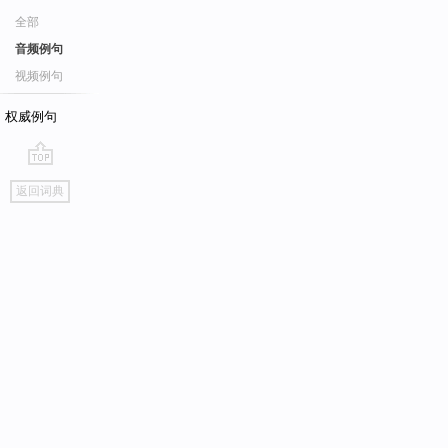
全部
音频例句
视频例句
权威例句
go
返回词典
top