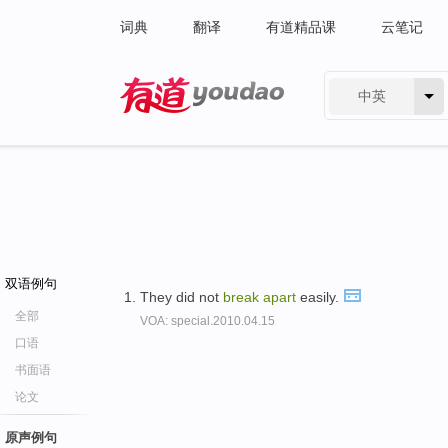
词典
翻译
有道精品课
云笔记
中英
有道 - 网易旗下搜索
双语例句
They did not
break
apart
easily.
全部
VOA: special.2010.04.15
口语
书面语
论文
原声例句