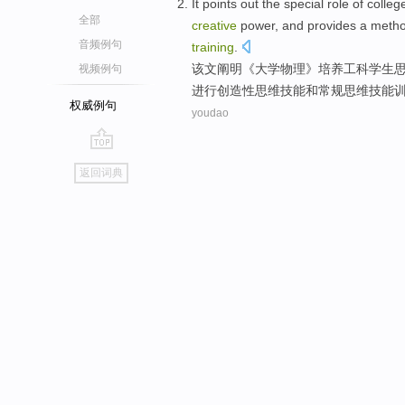
It points
out the
special
role
of
colleg
全部
creative
power
,
and
provides
a
meth
音频例句
training
.
该文
阐明《
大学
物理
》
培养
工科
学生
视频例句
进行
创造性
思维
技能
和
常规
思维技能
权威例句
youdao
go
返回词典
top