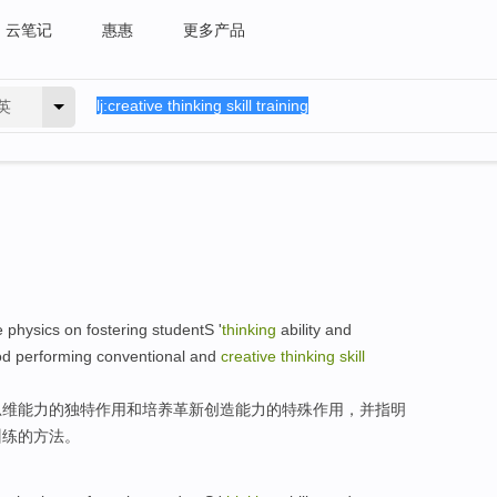
云笔记
惠惠
更多产品
英
e
physics
on
fostering
studentS '
thinking
ability
and
od
performing
conventional
and
creative
thinking
skill
思维
能力
的
独特
作用
和
培养革新
创造
能力
的特殊作用，
并
指明
训练的
方法
。