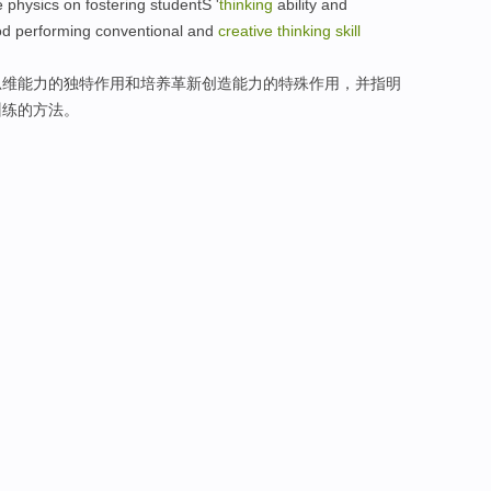
e
physics
on
fostering
studentS '
thinking
ability
and
od
performing
conventional
and
creative
thinking
skill
思维
能力
的
独特
作用
和
培养革新
创造
能力
的特殊作用，
并
指明
训练的
方法
。