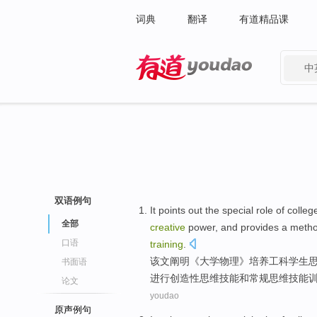
词典
翻译
有道精品课
中
有道 - 网易旗下搜索
双语例句
It points
out the
special
role
of
colleg
全部
creative
power
,
and
provides
a
meth
口语
training
.
该文
阐明《
大学
物理
》
培养
工科
学生
书面语
进行
创造性
思维
技能
和
常规
思维技能
论文
youdao
原声例句