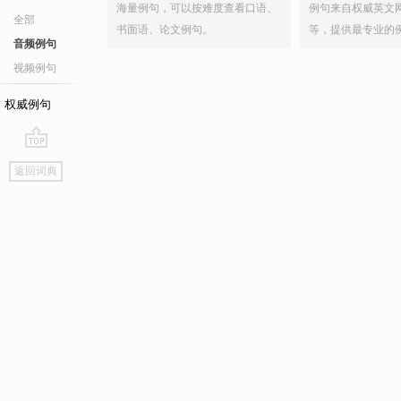
海量例句，可以按难度查看口语、
例句来自权威英文
全部
书面语、论文例句。
等，提供最专业的
音频例句
视频例句
权威例句
go
返回词典
top