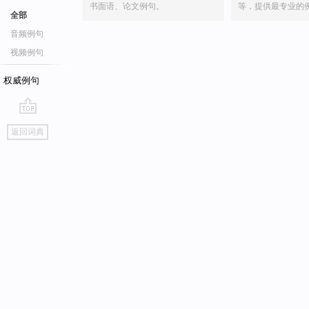
书面语、论文例句。
等，提供最专业的
全部
音频例句
视频例句
权威例句
go
返回词典
top