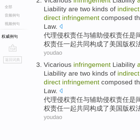
Vicarious
infringement
Liability
全部
Liability
are
two
kinds
of
indirect
音频例句
direct
infringement
composed
t
视频例句
Law
.
代理
侵权
责任
与
辅助侵权责任
是
权威例句
权责任一起共同
构成
了美国
版权
youdao
go
返回词典
top
Vicarious
infringement
Liability
Liability
are
two
kinds
of
indirect
direct
infringement
composed
t
Law
.
代理
侵权
责任
与
辅助侵权责任
是
权责任一起共同
构成
了美国
版权
youdao