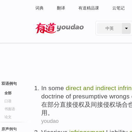
词典
翻译
有道精品课
云笔记
中英
有道 - 网易旗下搜索
双语例句
In
some
direct
and
indirect
infr
全部
doctrine
of
presumptive
wrongs
口语
在
部分
直接
侵权
及
间接
侵权
场合
书面语
用。
论文
youdao
原声例句