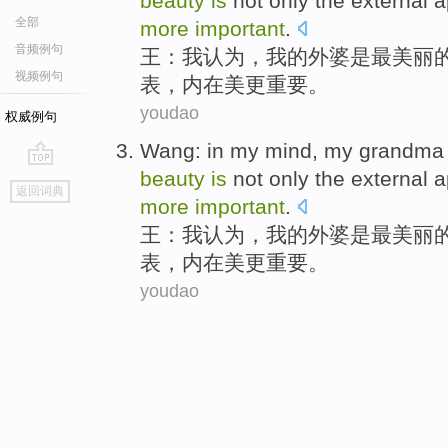
beauty
is
not only
the
external 
全部
more
important
.
音频例句
王
：
我
认为
，我的
外婆
是
最
美丽
视频例句
表
，
内在
美
更
重要
。
youdao
权威例句
Wang
: in
my
mind
, my
grandma
beauty
is
not only
the
external 
go
返回词典
top
more
important
.
王
：
我
认为
，我的
外婆
是
最
美丽
表
，
内在
美
更
重要
。
youdao