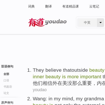
词典
翻译
有道精品课
云笔记
中英
有道 - 网易旗下搜索
双语例句
They
believe
thatoutside
beauty
全部
inner
beauty
is
more
important
t
口语
他们
相信
外在
美
没
那么
重要
，
内
书面语
youdao
论文
Wang
: in
my
mind
, my
grandma
原声例句