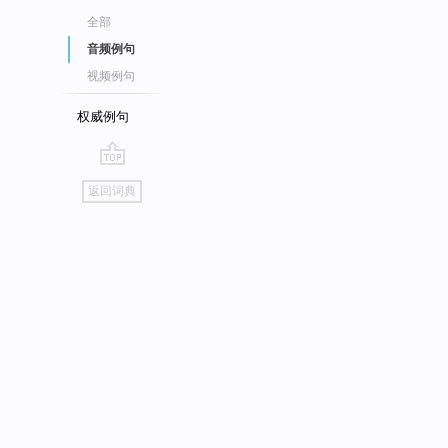
全部
音频例句
视频例句
权威例句
go
返回词典
top