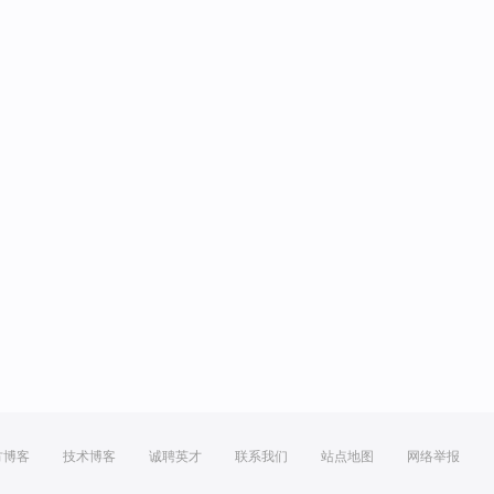
方博客
技术博客
诚聘英才
联系我们
站点地图
网络举报