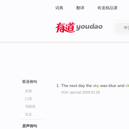
词典
翻译
有道精品课
中
有道 - 网易旗下搜索
双语例句
The next day the
sky
was blue and
cl
全部
VOA: special.2009.02.28
口语
书面语
论文
原声例句