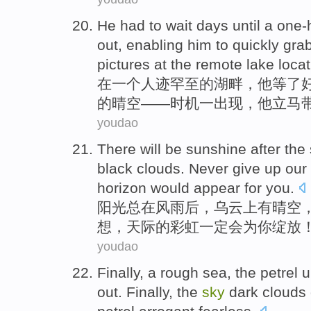
He
had
to
wait
days
until
a
one-
out
, enabling him to
quickly gra
pictures
at
the remote
lake
locat
在
一
个人迹罕至
的
湖畔，
他
等
了
的
晴空
——时机一出现，
他
立马
youdao
There
will
be
sunshine
after the
black clouds
.
Never
give up
our
horizon
would appear
for
you
.
阳光总
在
风雨后
，
乌云
上
有
晴空
想
，
天际的
彩虹
一定
会
为
你绽放
youdao
Finally
, a
rough
sea, the
petrel
u
out.
Finally
, the
sky
dark clouds