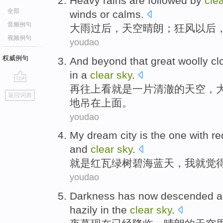
Heavy rains
are followed by
cle
全部
winds
or
calms
.
音频例句
大雨
过后，天空
晴朗
；
狂风
以后
视频例句
youdao
权威例句
And beyond
that
great
woolly
cl
in
a
clear
sky
.
再
往上看就是
一
片清澈
的天空，
go
返回词典
top
地吊
在
上面。
youdao
My
dream city
is
the one with
re
and
clear
sky
.
就是
红
瓦
绿树碧海
蓝天
，
我
就觉
youdao
Darkness
has
now
descended
a
hazily
in
the
clear
sky
.