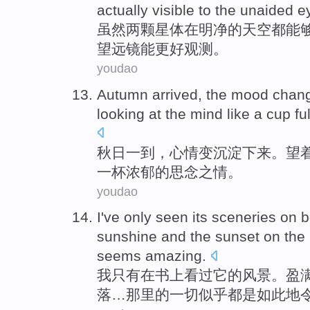
actually
visible
to the unaided 
虽然
两
颗星体
在
明净
的
天空
都
能
望远镜
能更好观测。
youdao
Autumn arrived
, the
mood
chan
looking at
the
mind
like a
cup
ful
秋日
一到，
心情
变
沉淀下来
。
望
一杯
浓郁
的思念之情。
youdao
I
've
only
seen
its
sceneries
on
b
sunshine
and
the
sunset
on the
seems
amazing
.
我
只有
在
书上
看过
它
的
风景
。盈
落
…
那里
的
一切
似乎
都
是如此地