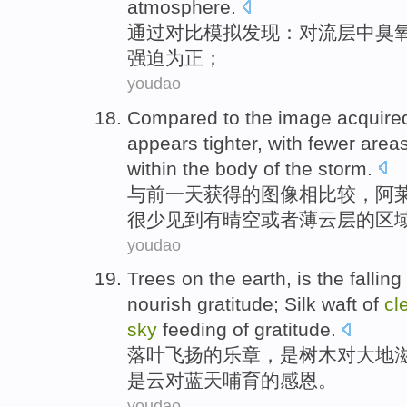
atmosphere
.
通过
对比模拟发现：
对流层
中
臭
强迫
为
正
；
youdao
Compared
to the
image
acquire
appears
tighter
,
with
fewer
area
within
the
body of
the
storm.
与
前一天
获得
的
图像
相比较
，
阿
很少
见到
有
晴空
或者
薄
云层
的
区
youdao
Trees
on
the
earth
,
is
the
falling
nourish
gratitude
;
Silk
waft
of
cl
sky
feeding
of
gratitude.
落叶
飞扬
的
乐章
，
是
树木
对
大地
是
云
对
蓝天
哺育
的感恩。
youdao