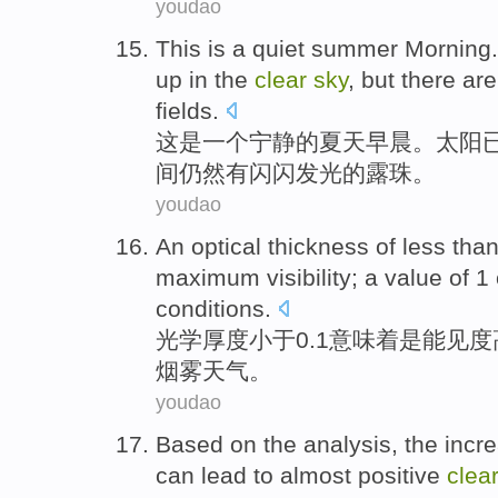
youdao
This
is
a
quiet
summer
Morning.
up
in
the
clear
sky
, but
there are
fields.
这
是
一个
宁静
的
夏天
早晨
。
太阳
间
仍然
有
闪闪
发光的露珠。
youdao
An optical
thickness
of
less tha
maximum visibility
; a value of
1
conditions.
光学
厚度
小于
0.1
意味着
是
能见度
烟雾
天气。
youdao
Based
on the analysis,
the
incr
can
lead to
almost
positive
clea