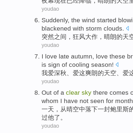
夜幕
现在
已经
降临
，
晴朗
的天空
youdao
Suddenly
,
the wind started
blow
blackened with
storm
clouds
.
突然之间
，
狂风
大作
，
晴朗
的天
youdao
I
love
late autumn
, love
these
br
is
sign
of
cooling
season
!
我
爱
深秋
、爱
这
爽朗
的
天空
、爱
youdao
Out
of
a
clear
sky
there comes
whom
I
have not
seen
for
month
一
天
，
从
晴空
中落下
一封
鲍
里斯
过
他了。
youdao