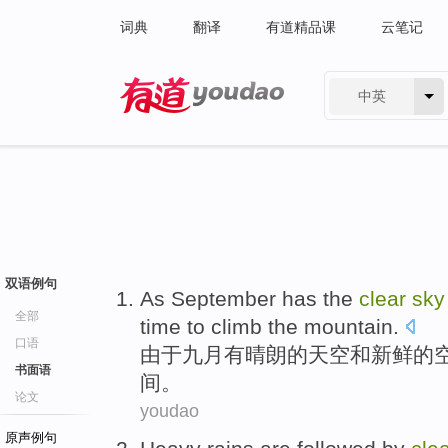
词典
翻译
有道精品课
云笔记
中英
有道 - 网易旗下搜索
双语例句
As
September
has
the
clear
sky
全部
time
to
climb the mountain
.
口语
由于
九月
有
晴朗
的
天空
和
新鲜
的
书面语
间
。
论文
youdao
原声例句