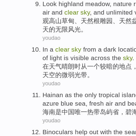
Look highland
meadow
,
nature
air
and
clear
sky
, and
unlimited
观
高山
草甸
、
天然
根雕
园
、天然
天的无限
风光。
youdao
In
a
clear
sky
from
a
dark
locati
of
light is
visible
across
the
sky
.
在
天气
晴朗
时
从
一个
较暗
的
地点
天空的
微弱
光带
。
youdao
Hainan
as
the only
tropical
isla
azure
blue sea,
fresh
air
and
be
海南
是
中国
唯一
热带
岛屿
省，
碧
youdao
Binoculars
help out
with
the sea