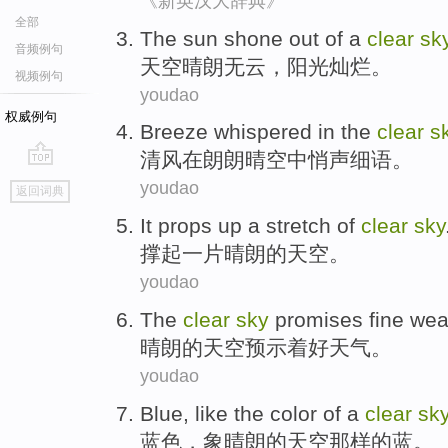
《新英汉大辞典》
全部
The
sun
shone out
of a
clear
sk
音频例句
天空
晴朗
无云，
阳光
灿烂
。
视频例句
youdao
权威例句
Breeze
whispered
in the
clear
s
清风
在
朗朗
晴空中
悄声
细语。
go
youdao
返回词典
top
It props
up
a
stretch of
clear
sky
撑
起
一
片
晴朗
的
天空
。
youdao
The
clear
sky
promises
fine
wea
晴朗
的
天空
预示着
好
天气
。
youdao
Blue
,
like
the
color
of
a
clear
sk
蓝色
，
象
晴朗
的
天空
那样
的
蓝。