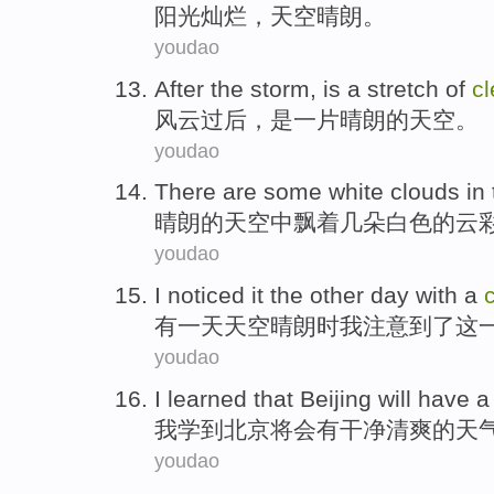
阳光
灿烂
，天空
晴朗
。
youdao
After
the storm
,
is
a
stretch of
cl
风云
过后
，
是
一
片
晴朗
的
天空
。
youdao
There are
some
white
clouds
in
晴朗
的天空
中
飘着
几
朵
白色
的
云
youdao
I
noticed
it
the other
day
with a
有
一
天
天空晴朗时
我
注意到了
这
youdao
I
learned that
Beijing
will
have a
我
学到
北京
将会
有
干净
清爽的天
youdao