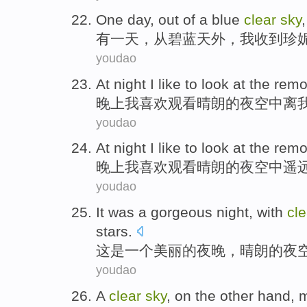
One
day
,
out
of a
blue
clear
sky
有一
天
，
从
碧蓝
天外
，
我
收到
珍
youdao
At night
I
like
to look at
the remo
晚上
我
喜欢
观看
晴朗
的夜空
中
离
youdao
At night
I
like
to look at
the
remo
晚上
我
喜欢
观看
晴朗
的
夜空
中
遥
youdao
It
was
a
gorgeous
night
,
with
cle
stars
.
这
是
一个
美丽的
夜晚
，
晴朗
的
夜
youdao
A
clear
sky
,
on
the other
hand,
m