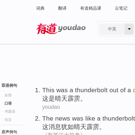
词典
翻译
有道精品课
云笔记
中英
有道 - 网易旗下搜索
双语例句
This
was
a
thunderbolt
out of a
全部
这
是
晴天霹雳
。
口语
youdao
书面语
The
news
was like a
thunderbolt
论文
这
消息
犹如晴天霹雳
。
原声例句