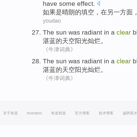
have
some
effect
.
如果是晴朗的填空，
在
另
一方面
youdao
The
sun
was
radiant
in a
clear
b
湛蓝
的天空
阳光
灿烂
。
《牛津词典》
The
sun
was
radiant
in a
clear
b
湛蓝
的天空
阳光
灿烂
。
《牛津词典》
关于有道
Investors
有道智选
官方博客
技术博客
诚聘英