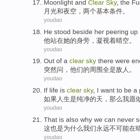
Moonlight
and
Clear
Sky
,
the F
月光
和
夜空
，
两
个基本条件。
youdao
He
stood
beside
her
peering up 
他
站
在
她
的
身旁
，
凝视
着
晴空
。
youdao
Out
of a
clear
sky
there were
en
突然问，
他们
的
周围
全是
敌人
。
youdao
If
life
is
clear
sky
,
I
want to
be
a
如果
人生
是
纯净
的
天
，那么
我
愿
youdao
That
is also
why
we
can never
s
这
也是
为什么
我们
永远不
可能
在
youdao