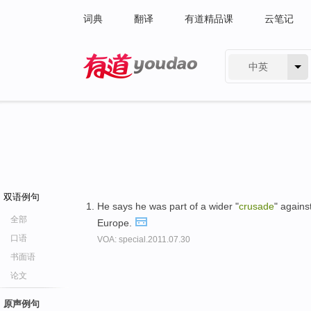
词典
翻译
有道精品课
云笔记
中英
有道 - 网易旗下搜索
双语例句
He says he was part of a wider "
crusade
" agains
全部
Europe.
口语
VOA: special.2011.07.30
书面语
论文
原声例句