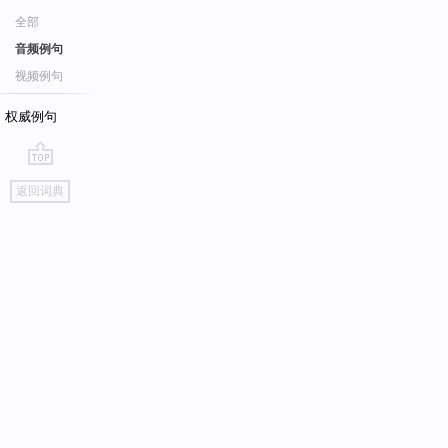
全部
音频例句
视频例句
权威例句
go
返回词典
top