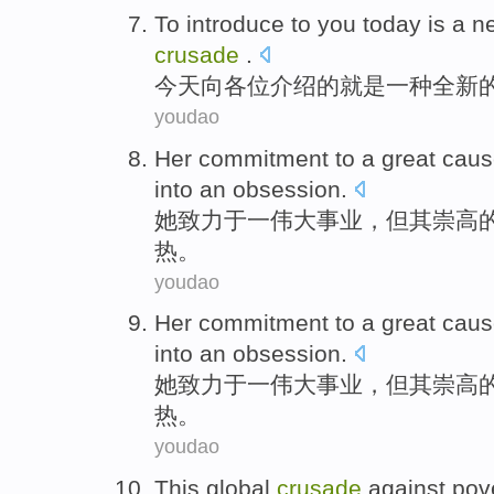
To
introduce
to
you
today
is
a
n
crusade
.
今天
向
各位介绍
的
就是
一种
全新
youdao
Her
commitment to
a
great
caus
into an
obsession
.
她
致力于
一
伟大
事业
，但其
崇高
热。
youdao
Her
commitment to
a
great
caus
into
an
obsession
.
她
致力于
一
伟大
事业
，但其崇高
热
。
youdao
This
global
crusade
against
pov