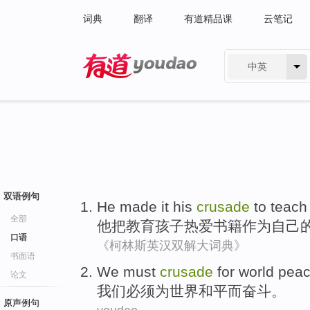
词典
翻译
有道精品课
云笔记
中英
有道 - 网易旗下搜索
双语例句
He
made
it
his
crusade
to
teach
全部
他
把
教育
孩子
热爱
书籍
作为
自己
口语
《柯林斯英汉双解大词典》
书面语
We
must
crusade
for
world
pea
论文
我们
必须
为
世界
和平
而奋斗
。
原声例句