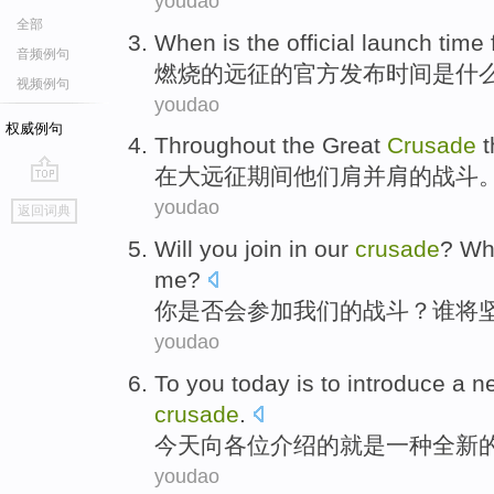
youdao
全部
When
is
the official
launch
time
音频例句
燃烧
的
远征
的
官方
发布
时间
是
什
视频例句
youdao
权威例句
Throughout the
Great
Crusade
在
大
远征期间
他们
肩并肩
的
战斗
go
youdao
返回词典
top
Will
you
join in
our
crusade
?
Wh
me
?
你
是否会
参加
我们
的
战斗
？
谁
将
youdao
To
you
today
is
to
introduce
a
n
crusade
.
今天
向
各位介绍
的
就是
一种
全新
youdao