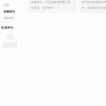
海量例句，可以按难度查看口语、
例句来自权威英文
全部
书面语、论文例句。
等，提供最专业的
音频例句
视频例句
权威例句
go
返回词典
top