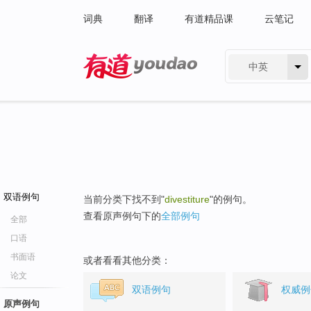
词典
翻译
有道精品课
云笔记
中英
有道 - 网易旗下搜索
双语例句
当前分类下找不到"
divestiture
"的例句。
查看原声例句下的
全部例句
全部
口语
书面语
或者看看其他分类：
论文
双语例句
权威例
原声例句