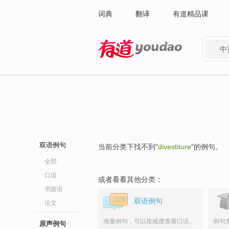
词典
翻译
有道精品课
中
有道 - 网易旗下搜索
双语例句
当前分类下找不到"
divestiture
"的例句。
全部
口语
或者看看其他分类：
书面语
双语例句
论文
海量例句，可以按难度查看口语、
例句
原声例句