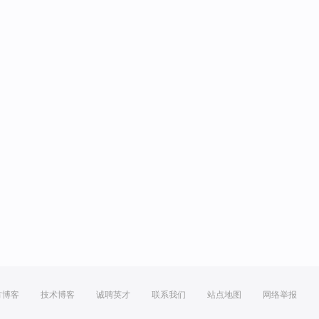
方博客
技术博客
诚聘英才
联系我们
站点地图
网络举报