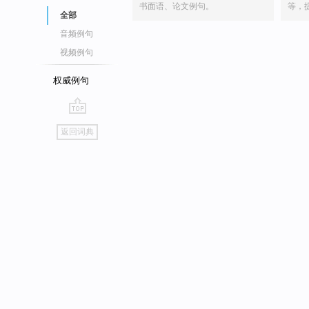
书面语、论文例句。
等，
全部
音频例句
视频例句
权威例句
go
返回词典
top