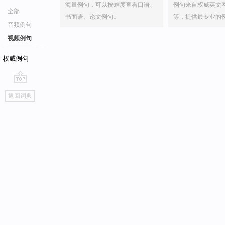
海量例句，可以按难度查看口语、
例句来自权威英文
全部
书面语、论文例句。
等，提供最专业的
音频例句
视频例句
权威例句
go
返回词典
top