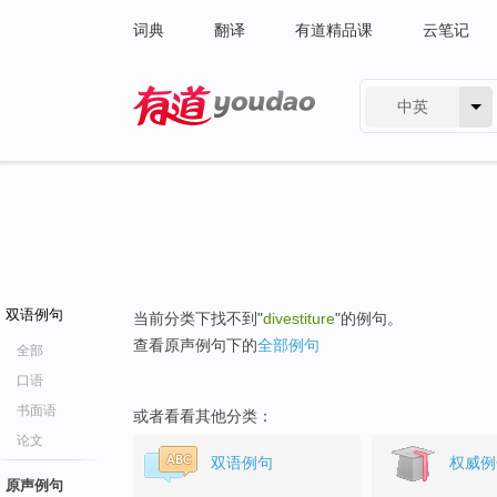
词典
翻译
有道精品课
云笔记
中英
有道 - 网易旗下搜索
双语例句
当前分类下找不到"
divestiture
"的例句。
查看原声例句下的
全部例句
全部
口语
书面语
或者看看其他分类：
论文
双语例句
权威例
原声例句