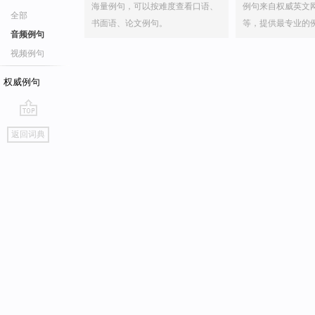
海量例句，可以按难度查看口语、
例句来自权威英文
全部
书面语、论文例句。
等，提供最专业的
音频例句
视频例句
权威例句
go
返回词典
top