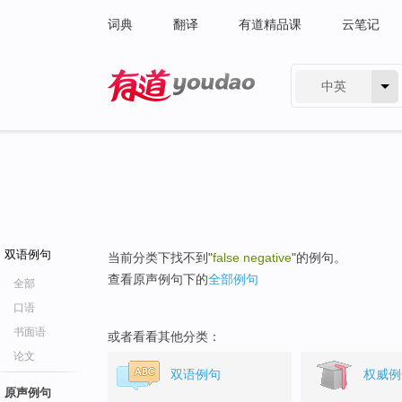
词典
翻译
有道精品课
云笔记
中英
有道 - 网易旗下搜索
双语例句
当前分类下找不到"
false negative
"的例句。
查看原声例句下的
全部例句
全部
口语
书面语
或者看看其他分类：
论文
双语例句
权威例
原声例句