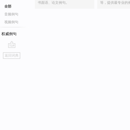
书面语、论文例句。
等，提供最专业的
全部
音频例句
视频例句
权威例句
go
返回词典
top