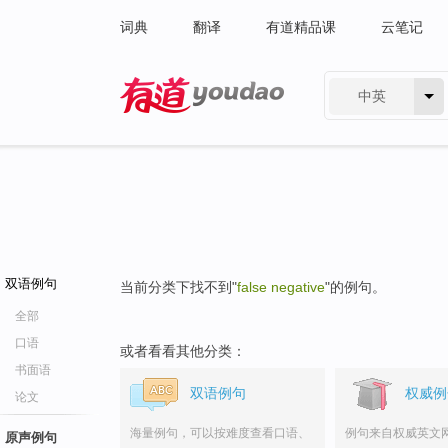
词典
翻译
有道精品课
云笔记
中英
有道 - 网易旗下搜索
双语例句
当前分类下找不到"
false negative
"的例句。
全部
口语
或者看看其他分类：
书面语
双语例句
权威例
论文
海量例句，可以按难度查看口语、
例句来自权威英文
原声例句