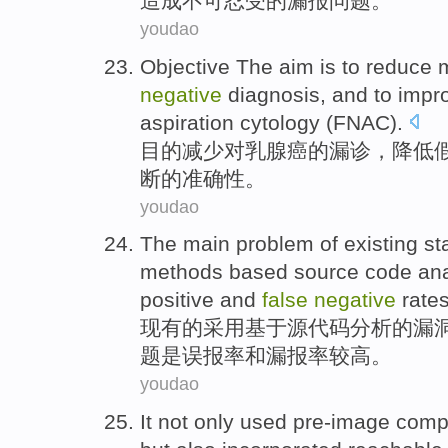
造成
不可忍受
的漏报问题。
youdao
Objective
The
aim is to
reduce
negative
diagnosis
, and to
impr
aspiration
cytology
(FNAC).
目的
减少
对乳腺癌
的
漏诊
，降低
断
的
准确性
。
youdao
The
main
problem
of
existing
st
methods
based
source code
ana
positive
and
false
negative
rate
现有
的
采用基于
源代码
分析
的
漏
题
是
误
报
率
和
漏报率
较高
。
youdao
It not
only
used pre-image
comp