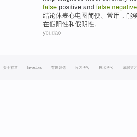
false
positive
and
false
negative
结论
体表
心电图
简便
、
常用
，
能
在
假
阳性
和
假阴性。
youdao
关于有道
Investors
有道智选
官方博客
技术博客
诚聘英