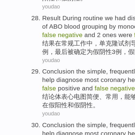
youdao
Result
During
routine
we had di
of
ABO
blood grouping
by mono
false
negative
and
2
ones were
结果
在
常规工作
中，
单克隆
试剂
例
，最后
被
确定为
假
阴性
3
例，假
youdao
Conclusion
the
simple
,
frequent
help
diagnose
most
coronary he
false
positive
and
false
negative
结论
体表
心电图
简便
、
常用
，
能
在
假
阳性
和
假阴性。
youdao
Conclusion
the
simple
,
frequent
help
diagnose
most
coronary he