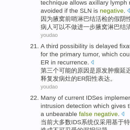
technique
allows
axillary
lymph
avoided if
the
SLN
is
negative
.
因为
腋窝
前哨
淋巴结
活检
的
假
阴
病人
可以
不做进一步腋窝
淋巴结
youdao
A third
possibility
is
delayed
fixa
for the
primary
tumor
,
which
cou
ER
in recurrence
.
第三
个
可能
的
原因
是
原发
肿瘤
延
释
复发病灶
的
ER
阳性
表达。
youdao
Many of
current
IDSes impleme
intrusion
detection
which gives
a
unbearable
false
negative
.
当前
大多数
IDS
系统
仅
采用基于特