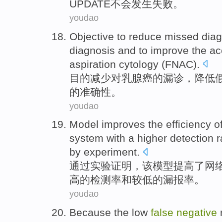
UPDATE
不会
发生
失败
。
youdao
Objective to
reduce
missed diag
diagnosis
and to
improve
the
ac
aspiration
cytology
(FNAC).
目的
减少
对乳腺癌
的
漏诊
，降低
的
准确性
。
youdao
Model
improves
the
efficiency
o
system
with a
higher
detection
r
by
experiment
.
通过
实验证明，该
模型
提高
了
网
高
的检测
率
和
较低
的
漏报率
。
youdao
Because
the
low
false
negative