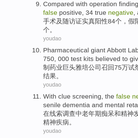
Compared with
operation
findin
false
positive,
34
true
negative
,
手术
及
随访证实
真
阳性
84个，
假
个
。
youdao
Pharmaceutical
giant
Abbott Lab
750, 000
test kits
believed to gi
制药业
巨头
雅培
公司
召回
75万
试
结果。
youdao
With
clue
screening, the
false
n
senile
dementia
and
mental
ret
在
线索
调查
中老年
期
痴呆
和
精神
精神疾病
。
youdao