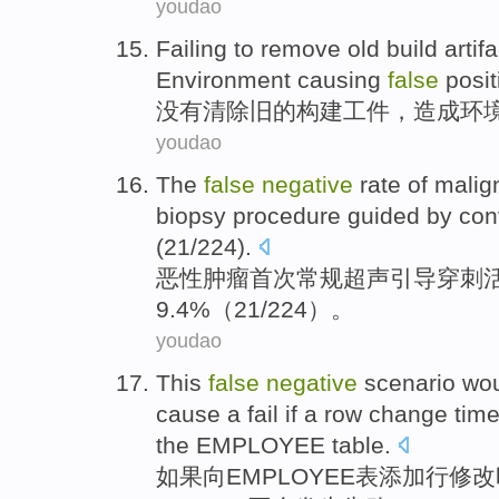
youdao
Failing
to remove
old
build
artif
Environment
causing
false
posit
没有
清除
旧
的
构建
工件
，
造成
环
youdao
The
false
negative
rate
of
malig
biopsy procedure
guided
by
con
(21/224).
恶性
肿瘤
首次
常规
超声
引导
穿刺
9.4%（21/224）。
youdao
This
false
negative
scenario
wou
cause a
fail
if
a
row
change
tim
the
EMPLOYEE
table
.
如果
向
EMPLOYEE
表
添加
行
修改