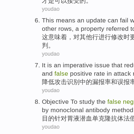
才是
可以接受
的。
youdao
This
means
an
update
can
fail
w
other
rows
,
a
property
referred
t
这
意味着
，
对
其他
行
进行
修改
时
判。
youdao
It is
an
imperative
issue
that
red
and
false
positive
rate
in
attack
降低
攻击
识别
中的
漏报率
和
误
报
youdao
Objective
To study the
false
neg
by monoclonal
antibody
method
目的
针对胃液
潜血
单克隆
抗体
法
youdao