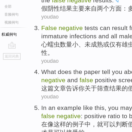
the
false
negative
results
.
全部
假
阴性
结果
主要来自两个方面：
音频例句
youdao
视频例句
False
negative
tests
can
result 
权威例句
immature
infections
and all
mal
心
蠕虫
数量
小、未
成熟
或仅有
雄
性
。
go
返回词典
top
youdao
What does
the paper
tell
you
ab
negative
and
false
positive
scre
这
篇文章
告诉
你
关于
筛查
结果
的
youdao
In
an example
like
this
,
you
ma
false
negative
:
positive
ratio
to 
在
像
这样
的
例子
中，
就
可以
判断