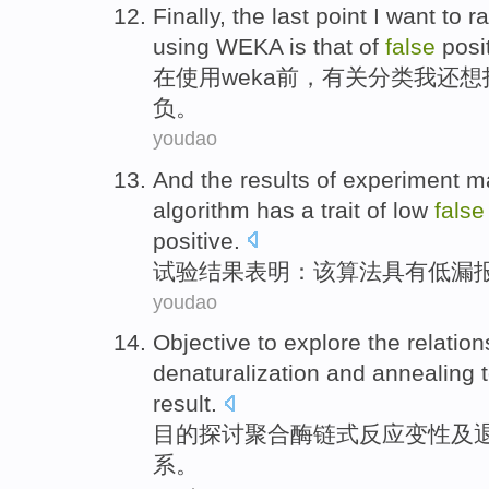
Finally,
the
last
point
I
want to
ra
using
WEKA
is that
of
false
posi
在
使用
weka
前
，
有关
分类
我
还
想
负
。
youdao
And
the results
of
experiment
ma
algorithm
has
a
trait
of
low
false
positive.
试验
结果
表明：
该
算法
具有
低
漏
youdao
Objective
to explore
the
relation
denaturalization
and
annealing
t
result
.
目的
探讨
聚合酶链
式
反应变性
及
系
。