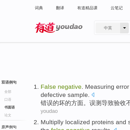
词典
翻译
有道精品课
云笔记
中英
有道 - 网易旗下搜索
双语例句
False
negative
.
Measuring
error
全部
defective
sample
.
口语
错误
的
坏
的方面。
误
测
导致
验收
书面语
youdao
论文
Multiplly
localized
proteins
and
原声例句