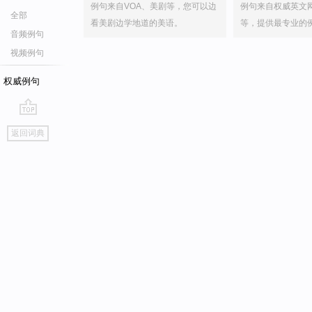
例句来自VOA、美剧等，您可以边
例句来自权威英文
全部
看美剧边学地道的美语。
等，提供最专业的
音频例句
视频例句
权威例句
go
返回词典
top