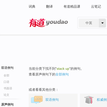
词典
翻译
有道精品课
云笔记
中英
有道 - 网易旗下搜索
双语例句
当前分类下找不到"
stack up
"的例句。
查看原声例句下的
全部例句
全部
口语
书面语
或者看看其他分类：
论文
双语例句
权威例
原声例句