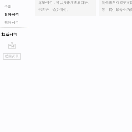
海量例句，可以按难度查看口语、
例句来自权威英文
全部
书面语、论文例句。
等，提供最专业的
音频例句
视频例句
权威例句
go
返回词典
top