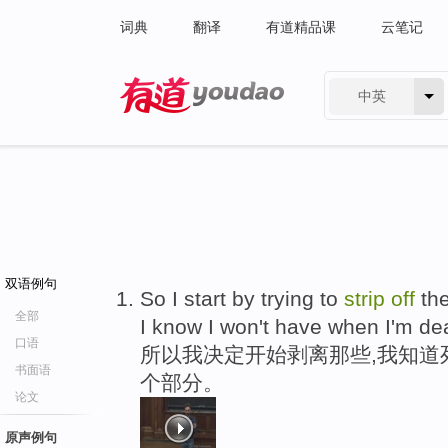
词典
翻译
有道精品课
云笔记
中英
有道 - 网易旗下搜索
双语例句
So I start by trying to
strip
off
the
全部
I know I won't have when I'm de
口语
所以我决定开始剥离那些,我知道
书面语
个部分。
论文
原声例句