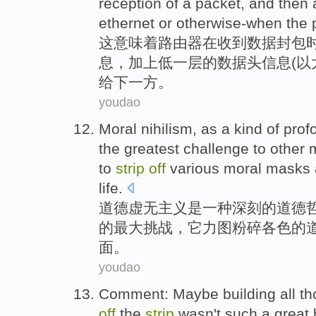
reception
of
a
packet
, and
then
ethernet
or
otherwise-when the p
这
意味着
路由器
在收到
数据封
包
息，
加上
低
一
层
的数据头信息(以
给下一方。
youdao
Moral
nihilism
,
as
a
kind of
prof
the
greatest
challenge
to
other
to
strip
off
various
moral
masks
life
.
道德
虚无
主义
是
一
种
深刻
的道德
的
最大
挑战
，
它
力图
粉碎各色的
面。
youdao
Comment
:
Maybe
building
all
th
off
the
strip
wasn
't
such
a great