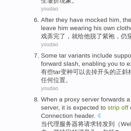
生
皱
折现象。
youdao
After
they
have mocked
him,
th
leave
him
wearing
his
own
clot
戏弄
完了
，
就
给
他
脱
了
紫
袍
，仍
youdao
Some
tar
variants
include suppo
forward slash
,
enabling
you
to
e
有些
tar
变种
可以
去掉
开头的正
斜
任何位置。
youdao
When
a
proxy
server
forwards
server, it is
expected
to
strip
off
Connection
header
.
当
代理
服务器
将
请求
转发
到
（
We