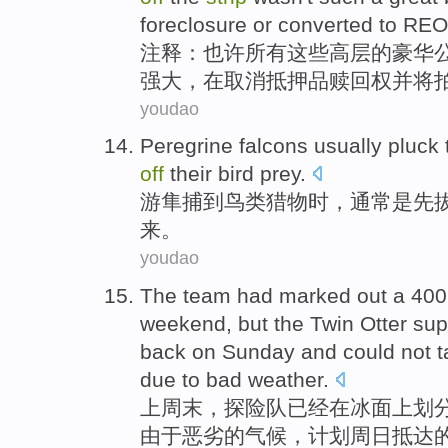
foreclosure
or converted to RE
注释
：
也许
所有
这些
高层
的豪华
强大，
在
取消
抵押品
赎回
权并将
youdao
Peregrine falcons
usually
pluck
off
their
bird
prey
.
游隼
捕到
鸟类
猎物时，
通常是
先
来。
youdao
The team
had
marked
out
a
400
weekend
,
but
the
Twin
Otter
sup
back
on Sunday
and
could not
t
due
to
bad
weather
.
上周末
，
探险队
已经
在
冰面
上划
由于
恶劣
的
气候
，计划
周日
抵达