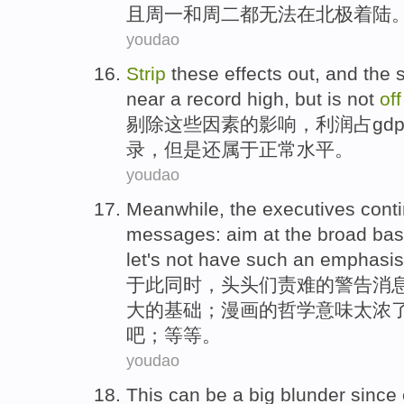
且
周一
和
周二
都
无法
在北极
着陆
youdao
Strip
these
effects
out, and
the
near
a record
high,
but
is not
off
剔除
这些
因素
的
影响
，
利润
占gd
录，
但是
还属于正常水平。
youdao
Meanwhile
, the
executives
cont
messages
:
aim
at
the
broad
ba
let's
not have
such
an emphasis
于此同时
，
头头们
责难
的
警告
消
大
的
基础
；
漫画
的
哲学
意味
太
浓
吧
；等等。
youdao
This
can
be
a
big
blunder
since