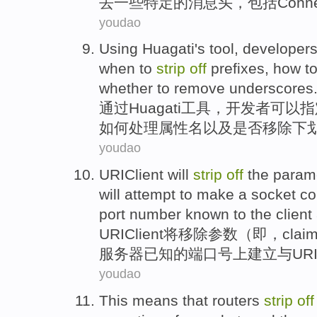
去
一些特定
的消息
头
，
包括
Conne
youdao
Using
Huagati
's
tool
,
developer
when
to
strip
off
prefixes
,
how
t
whether
to
remove
underscores
通过
Huagati
工具
，
开发者
可以
指
如何
处理
属性
名
以及
是否
移除
下
youdao
URIClient
will
strip
off
the
param
will
attempt to
make a
socket
co
port number
known
to
the client
URIClient
将
移除
参数
（
即
，
clai
服务器
已知
的端
口号
上建立与
URI
youdao
This
means that
routers
strip
off