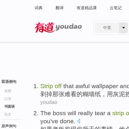
词典
翻译
有道精品课
云笔记
中英
有道 - 网易旗下搜索
双语例句
Strip
off
that
awful
wallpaper
an
全部
剥
掉
那
张
难看
的
糊墙纸
，
用
灰泥
口语
youdao
书面语
The boss
will
really
tear a
strip
o
论文
you
've
done
.
原声例句