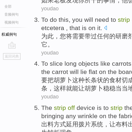
如果
老板
发现
你
所
干
的
事情
，
他
全部
youdao
音频例句
To do this
,
you
will
need to
strip
视频例句
etcetera
,
that
is
on
it
.
权威例句
为此
，
您
将
需要
带
过
任何
的
研磨
它
。
youdao
go
返回词典
top
To
slice
long
objects like
carrots
the
carrot
will lie flat
on
the
boar
要
把
胡萝卜
这种
长
条状
的食材
切
条，
这样
就能让
胡萝卜
稳稳当当
youdao
The
strip
off
device is to
strip
th
bringing any wrinkle on
the fabri
出料方式延用拨片系统，让
布料