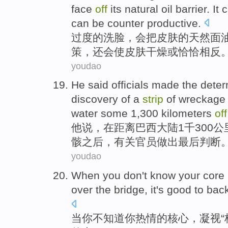
face
off
its
natural
oil
barrier. It
can
be
counter
productive.
过度
的
洗脸
，
会
把
皮肤
的
天然
面
策
，
还
会
使
皮肤
干燥
或恰恰
相反
youdao
He
said
officials
made
the
deter
discovery
of
a
strip
of
wreckag
water some 1,300 kilometers
off
他
说
，
在
距离巴西
大陆1千300
公
骸
之后
，
有关官员
做出
最后
判断
youdao
When
you
don't
know
your
core
over
the
bridge
, it
's good
to bac
当
你
不
知道
你
热情
的
核心
，
凝视
“