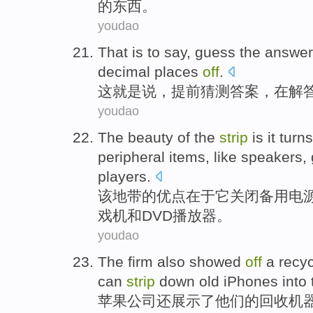
的东西。
youdao
That
is to say
,
guess
the answer
decimal
places
off
.
这
就是说
，
提前
猜测
答案
，在解
youdao
The
beauty
of the
strip
is
it
turn
peripheral
items,
like
speakers
,
players
.
该
地带
的
优点
在于
它
关闭
备用
电
戏机
和
DVD
播放器。
youdao
The
firm
also
showed
off
a
recyc
can
strip
down old
iPhones
into 
苹果公司
还
展示
了他们的
回收
机