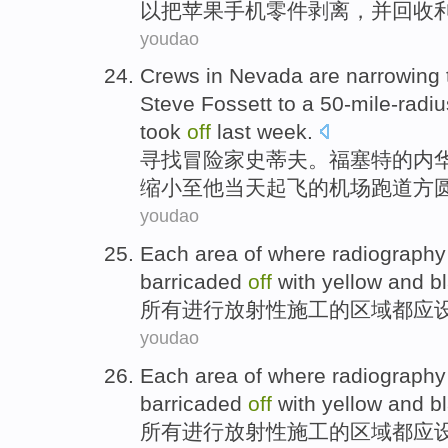
以
把
苹果
手机
零件
剥离
，并回收
youdao
Crews in
Nevada
are
narrowing
Steve
Fossett to
a 50-mile-radi
took
off
last week.
寻找冒险家
史蒂夫。
福
塞特的
内
缩小
至
他
当天
起飞
的
机场跑道
方
youdao
Each
area
of
where
radiography
barricaded
off
with
yellow and
b
所有
进行
放射性
施工
的
区域
都
应
youdao
Each
area
of
where
radiography
barricaded
off
with
yellow and
b
所有
进行
放射性
施工
的
区域
都
应