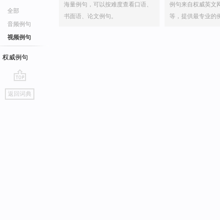
海量例句，可以按难度查看口语、
例句来自权威英文
全部
书面语、论文例句。
等，提供最专业的
音频例句
视频例句
权威例句
go
返回词典
top