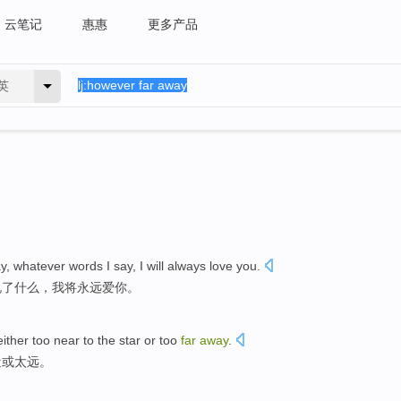
云笔记
惠惠
更多产品
英
ay
,
whatever
words I
say
, I
will
always
love
you
.
说
了什么，
我
将
永远
爱
你
。
ither
too
near
to the
star
or
too
far
away
.
近
或
太远。