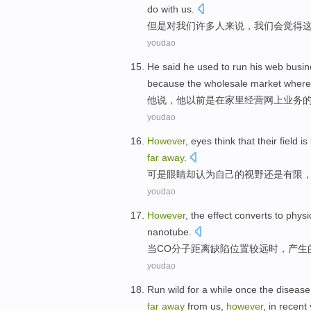
do
with
us.
但是
对
我们
许多人
来说，
我们
会
觉得
youdao
He
said
he
used
to
run
his
web
busin
because
the
wholesale
market
where 
他
说
，他
以前
是
在
家里
经营
网上
业务
youdao
However
,
eyes
think that
their
field
is
far
away
.
可是
眼睛却
认为
自己的
视野
还是有限
youdao
However
,
the
effect
converts to
physi
nanotube.
当CO
分子
距离缺陷
位置较
远时，
产生
youdao
Run wild for a while
once
the
disease
far
away
from
us
,
however
, in
recent