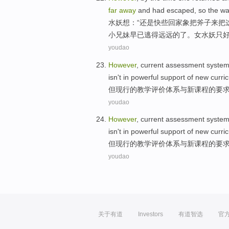
far
away
and
had escaped
,
so
the
wa
水
妖
想：“还是快些
回家
象
把
斧子
来把
小
兄妹
早已
逃
得
远远的了。女水妖
只
youdao
However
,
current
assessment
syste
isn't
in
powerful
support
of
new
curri
但
现行
的
教学评价
体系
与
新
课程
的
要
youdao
However
,
current
assessment
syste
isn't
in
powerful
support
of
new
curri
但
现行
的
教学评价
体系
与
新
课程
的
要
youdao
关于有道
Investors
有道智选
官