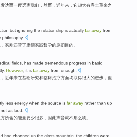
的
发达
而一度
远离
我们
，
然而
，
近年
来，
它
却
大有
卷土重来
之
ction
but
ignoring
the
relationship
is actually
far
away
from
e
philosophy
.
系
，
实则
违背了
康德
实践
哲学的
原初
目的
。
dical
fields
, has
made
tremendous
progress
in
basic
ly
.
However
, it
is
far
away
from
enough
.
复
，
近年来
在
基础
研究
和
临床
治疗
方面均
取得
很大的
进步
，
但
。
tly
less
energy
when
the
source
is
far
away
rather
than
up
not
as
loud
.
地方
所含
的
能量
要
少很多
，
因此
声音
就
不
那么
响
。
nd
had chopped
up
the
glass
mountain
,
the children
were