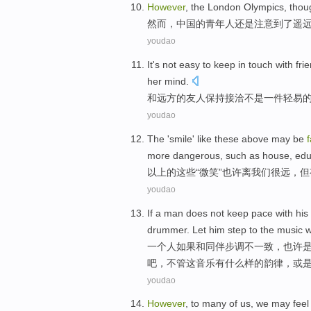
However
,
the
London
Olympics
,
thou
然而
，
中国
的
青年人
还是
注意
到了
遥
youdao
It
's not
easy to
keep
in
touch
with
fri
her
mind
.
和
远方
的
友人
保持
接洽
不是
一件
轻易
youdao
The
'
smile
' like
these above
may
be
more
dangerous
,
such as
house
,
edu
以上
的这些
“
微笑
”
也许
离
我们
很远
，
但
youdao
If
a
man
does not
keep pace
with
his
drummer
.
Let
him
step
to
the
music
w
一个
人
如果
和
同伴
步调
不
一致，
也许
吧，
不管
这
音乐有什么样的韵律，
或
youdao
However
, to
many
of
us
,
we
may
feel