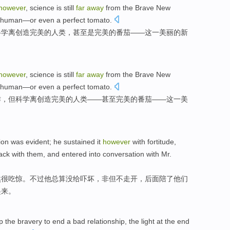
however
,
science
is
still
far
away
from the
Brave New
human
—
or even
a
perfect
tomato
.
科学
离
创造
完美
的
人类
，
甚至
是完美的番茄——
这一
美丽的
新
however
,
science
is
still
far
away
from the
Brave New
human
—
or even
a perfect
tomato
.
作
，但科学
离
创造
完美
的
人类
——
甚至
完美的
番茄
——这
一
美
ion
was
evident
; he sustained it
however
with fortitude,
ack
with
them
,
and
entered into
conversation
with
Mr.
然
很
吃惊
。
不过
他总算没给吓坏，非但不
走开
，
后面
陪了他们
起来。
p the
bravery
to
end
a
bad
relationship
, the light
at
the end