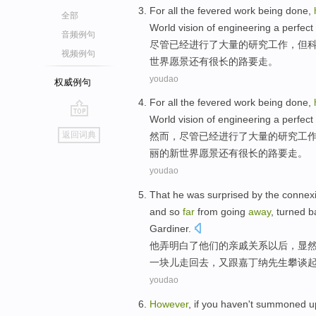
For
all the
fevered work
being
done
,
全部
World
vision
of
engineering
a
perfect
音频例句
尽管
已经
进行
了大量
的
研究
工作，
但
视频例句
世界
愿景
还有
很
长的路要走。
youdao
权威例句
For
all the fevered
work
being
done
,
World
vision
of
engineering
a
perfect
go
返回词典
然而
，
尽管
已经
进行了
大量
的
研究
工
top
丽的
新世界
愿景
还有
很
长的路要走。
youdao
That
he
was
surprised by
the
connex
and so
far
from
going
away
,
turned b
Gardiner.
他
弄明白
了
他们
的
亲戚
关系以后，
显
一块儿走回去，
又
跟
嘉
丁纳先生
攀谈
youdao
However
,
if
you
haven
't summoned
u