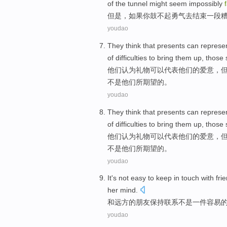
of
the
tunnel
might
seem impossibly
但是
，
如果
你
鼓
不起
勇气
去
结束
一段
youdao
They
think that
presents
can
represe
of
difficulties
to bring
them
up,
those
他们
认为
礼物
可以
代表
他们
的
爱意
，
不是他们
所
期望
的。
youdao
They
think that
presents
can
represe
of
difficulties
to bring
them
up,
those
他们
认为
礼物
可以
代表
他们
的
爱意
，
不是他们
所
期望
的。
youdao
It
's not
easy to
keep in
touch
with
fri
her
mind
.
和
远方
的
朋友
保持
联系
不是
一件
容易
youdao