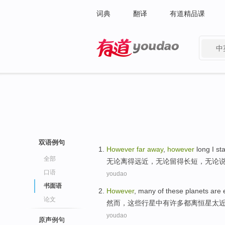
词典
翻译
有道精品课
中
有道 - 网易旗下搜索
双语例句
However
far
away
,
however
long
I
st
全部
无论
离
得远近，
无论
留得
长短
，无论
口语
youdao
书面语
However
,
many
of
these
planets
are
e
论文
然而
，
这些
行星
中
有
许多
都
离
恒星
太
youdao
原声例句