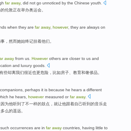
gh
far
away
, did not
go unnoticed
by the
Chinese
youth
.
远
的
伦敦
正在举办奥运会
。
ends
when they are
far
away
,
however
,
they
are
always
on
的事，
然而
她
始终
记挂着
他们
。
far
away
from
us
.
However
others
are
closer
to
us
and
cation
and
luxury goods
.
有些
却
离
我们很近
也
更
危险
，
比如
房子
、
教育
和
奢侈品。
 companions
,
perhaps it
is because
he
hears
a
different
hich
he
hears
,
however
measured
or
far
away
.
是因为
他
听到
了不
一样
的鼓点，
就让
他
跟着
自己
听到
的
音乐
走
是
多么的遥远。
such
occurrences
are
in
far
away
countries
, having little to