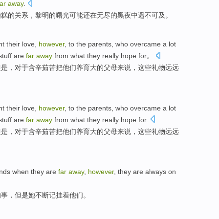
far
away
.
糟糕
的
关系
，黎明的
曙光
可能还
在
无尽的黑夜中遥不可及。
nt
their
love
,
however
,
to
the
parents
, who
overcame
a lot
stuff
are
far
away
from
what
they
really hope
for。
但是
，
对于
含辛茹苦
把
他们
养育大
的
父母
来说，
这些
礼物
远远
nt
their
love
,
however
,
to
the
parents
, who
overcame
a lot
stuff
are
far
away
from
what
they
really hope
for.
但是
，
对于
含辛茹苦
把
他们
养育大
的
父母
来说，
这些
礼物
远远
ends
when they are
far
away
,
however
,
they
are
always on
的事，
但是
她
不断
记挂着
他们
。