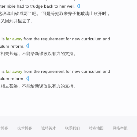
ter
nixie
had
to trudge
back to
her
well
.
这
玻璃
山
砍成两半吧。”可是
等
她取来斧子把玻璃山砍
开
时，
好
又
回到
井里去了。
m
is
far
away
from
the
requirement for
new
curriculum
and
culum
reform.
求
相去甚远，
不能
给
新课
改
以
有力
的
支持
。
m
is
far
away
from
the
requirement for
new
curriculum
and
culum
reform.
求
相去甚远，
不能
给
新课
改
以
有力
的
支持
。
方博客
技术博客
诚聘英才
联系我们
站点地图
网络举报