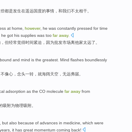
这些
都是
发生
在
遥远
国度
的事情，
和
我们不太相干。
ess
at home
,
however
, he
was
constantly
pressed
for
time
he got his supplies was too
far
away
.
的，
但
经常
觉得
时间
紧迫
，
因为
批发
市场
离他家太远
了。
 bound and
mind
is the greatest.
Mind flashes
boundlessly
，不像
心
，
念头
一转，就海阔天空，无远弗届。
cal
adsorption
as the CO
molecule
far
away
from
的
吸附
为
物理
吸附。
,
but also
because
of
advances in
medicine
,
which
were
years,
it
has
great
momentum
coming back!