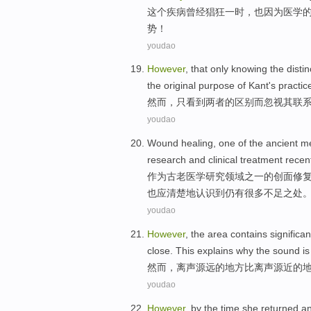
这个
疾病
曾经
猖狂一时，
也
因为
医学
势
！
youdao
However
, that
only
knowing
the distin
the
original
purpose
of
Kant's
practic
然而
，
只
看到
两者
的
区别
而
忽视
其
联
youdao
Wound
healing
,
one
of the
ancient
me
research
and
clinical
treatment
recent
作为古老
医学
研究领域
之一
的
创面
修
也应清楚地认识到
仍
有很多不足之处
youdao
However
, the
area
contains
significan
close
. This explains
why
the
sound
is
然而
，
离
声源
远
的
地方
比
离声源
近
的
youdao
However
, by the time
she returned
a