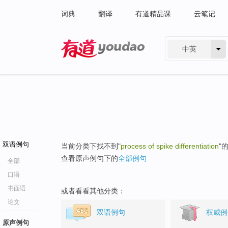
词典
翻译
有道精品课
云笔记
中英
有道 - 网易旗下搜索
双语例句
当前分类下找不到"
process of spike differentiation
"
查看原声例句下的
全部例句
全部
口语
书面语
或者看看其他分类：
论文
双语例句
权威例
原声例句