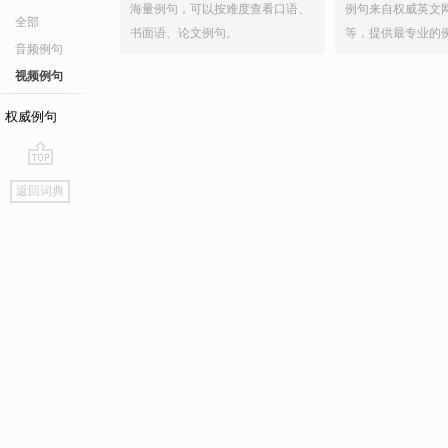
海量例句，可以按难度查看口语、
例句来自权威英文
全部
书面语、论文例句。
等，提供最专业的
音频例句
视频例句
权威例句
go
返回词典
top