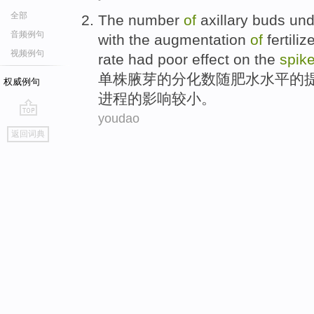
全部
The
number
of
axillary
buds un
音频例句
with the
augmentation
of
fertiliz
视频例句
rate had poor effect
on
the
spik
单株腋芽
的
分化
数
随
肥水
水平的
权威例句
进程的
影响
较小。
youdao
go
返回词典
top