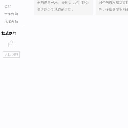
例句来自VOA、美剧等，您可以边
例句来自权威英文
全部
看美剧边学地道的美语。
等，提供最专业的
音频例句
视频例句
权威例句
go
返回词典
top