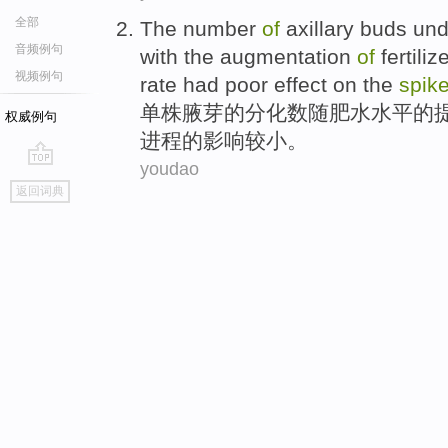
全部
The
number
of
axillary
buds un
音频例句
with the
augmentation
of
fertiliz
视频例句
rate had poor effect
on
the
spik
单株腋芽
的
分化
数
随
肥水
水平的
权威例句
进程的
影响
较小。
youdao
go
返回词典
top