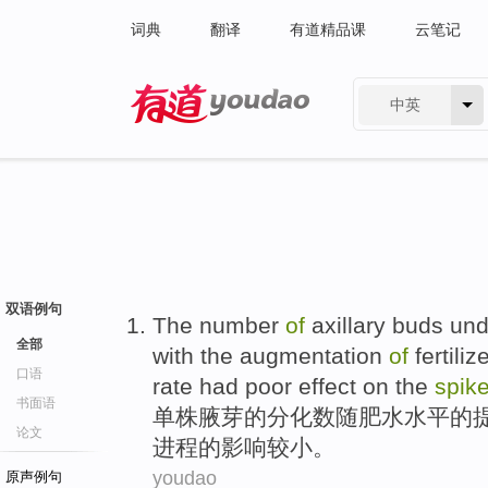
词典
翻译
有道精品课
云笔记
中英
有道 - 网易旗下搜索
双语例句
The
number
of
axillary
buds un
全部
with the
augmentation
of
fertiliz
口语
rate had poor effect
on
the
spik
书面语
单株腋芽
的
分化
数
随
肥水
水平的
论文
进程的
影响
较小。
youdao
原声例句