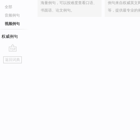
海量例句，可以按难度查看口语、
例句来自权威英文
全部
书面语、论文例句。
等，提供最专业的
音频例句
视频例句
权威例句
go
返回词典
top