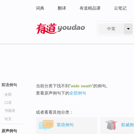
词典
翻译
有道精品课
云笔记
中英
有道 - 网易旗下搜索
双语例句
当前分类下找不到"
wide swath
"的例句。
查看原声例句下的
全部例句
全部
口语
书面语
或者看看其他分类：
论文
双语例句
权威例
原声例句