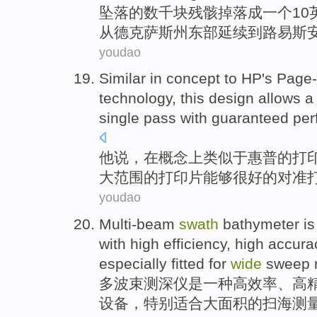
坠落
的
数千
块
残骸掉
落成
一个
10
从
德克萨斯州
东部
延续
到
路易斯
youdao
Similar
in
concept
to
HP's Page-
technology
,
this
design
allows 
single pass with
guaranteed
per
他
说
，
在
概念
上
类似于
惠普
的
打
大
范围的
打印
片能够
很好的
对准
youdao
Multi-beam
swath
bathymeter
is
with high efficiency
,
high accura
especially
fitted for
wide
sweep
多波束
测深
仪
是
一种
高效率
、
高
设备
，
特别
适合
大面积的扫海测