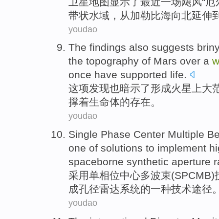
卫星
地图
显示
了
最近一
场飓风“
厄
带状
水域
，
从
加勒比海
向北延伸
youdao
The findings
also
suggests
brin
the
topography
of
Mars
over a
w
once have
supported
life
.
这项
发现
也
暗示
了
形成
火星上
大
撑
着生命体的存在。
youdao
Single
Phase
Center
Multiple
B
one
of
solutions to
implement
h
spaceborne
synthetic
aperture
r
采用
单相
位
中心
多
波束
(
SPCMB
)
成
孔径
雷达
系统
的
一
种技术途径
youdao