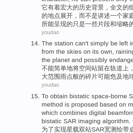
它
有着
宏大
的
历史
背景，全文的
的
地点
展开，
而
不是讲述一个
家
所能
呈现的
只是
一些片段
和
缩略
youdao
The station
can't
simply
be
left i
from the skies
on its own
, raini
the planet
and
possibly
endange
不能
简单地
将
空间站
留在
轨道上
大
范围
雨点
般的
碎片
可能
危及
地
youdao
To
obtain
bistatic
space-borne
method
is
proposed
based on
m
which combines
digital
beamfor
bistatic
SAR
imaging
algorithm
.
为了
实现星载
双
站
SAR
宽
测绘
带