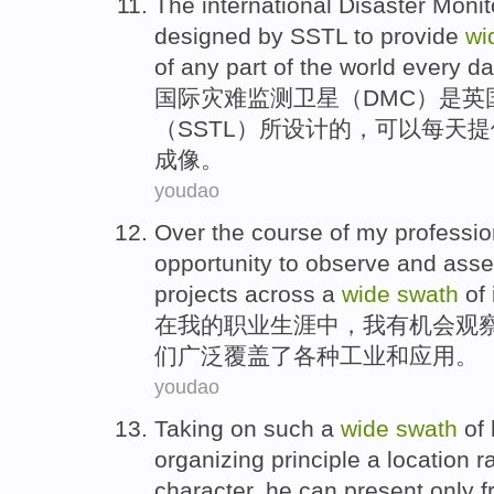
The international
Disaster
Monit
designed
by
SSTL
to
provide
wi
of
any
part
of the
world
every da
国际
灾难
监测
卫星
（
DMC
）
是
英
（
SSTL
）
所设计
的
，可以
每天
提
成像
。
youdao
Over
the course
of
my
professio
opportunity
to observe
and
asse
projects
across
a
wide
swath
of
在
我
的
职业
生涯中，
我
有
机会
观
们
广泛
覆盖
了
各种
工业和应用。
youdao
Taking on such
a
wide
swath
of
organizing
principle
a
location
r
character
,
he
can
present
only
f