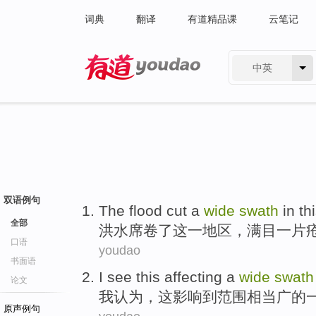
词典
翻译
有道精品课
云笔记
中英
有道 - 网易旗下搜索
双语例句
The flood
cut
a
wide
swath
in
th
全部
洪水
席卷了
这
一
地区，满目一片
口语
youdao
书面语
I
see
this
affecting
a
wide
swath
论文
我
认为
，
这
影响到
范围相当
广
的
原声例句