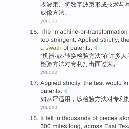
收波束
、
将
数字
波束
形成
技术
与
成像
方法
。
youdao
The “machine-or-transformatio
too
stringent
.
Applied
strictly
,
th
a
swath
of
patents
.
“机器-或-转换
检验
方法”
在
许多
人
检验方法
对
专利
打击面
过大
。
youdao
Applied strictly
,
the
test
would k
patents
.
如
从严
适用，
该
检验
方法
对
专利
youdao
It fell
in
thousands of
pieces
alo
300 miles
long
, across
East
Tex