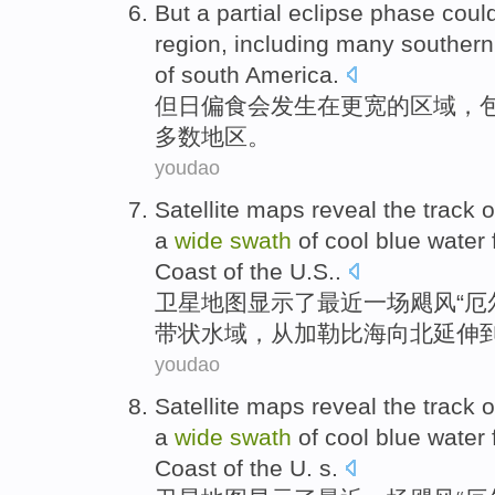
But
a partial
eclipse
phase
coul
region
,
including
many
southern
of south America.
但
日偏食
会
发生
在
更
宽的
区域
，
多数地区。
youdao
Satellite
maps
reveal
the
track
o
a
wide
swath
of
cool
blue
water
Coast of the
U.S
..
卫星
地图
显示
了
最近一
场飓风“
厄
带状
水域
，
从
加勒比海
向北延伸
youdao
Satellite
maps
reveal
the
track
o
a
wide
swath
of
cool
blue
water
Coast
of the
U. s
.