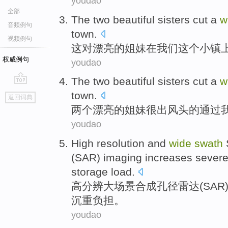
youdao
全部
The
two
beautiful
sisters
cut a
w
音频例句
town
.
视频例句
这
对
漂亮的
姐妹
在
我们
这个小镇
权威例句
youdao
The
two
beautiful
sisters
cut a
w
go
town
.
返回词典
top
两个
漂亮的
姐妹
很
出风头
的
通过
youdao
High
resolution
and
wide
swath
(
SAR
)
imaging
increases sever
storage
load
.
高
分辨
大
场景
合成
孔径
雷达
(
SAR
沉重
负担
。
youdao