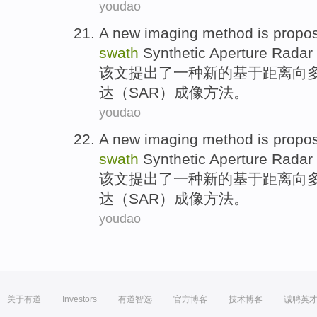
youdao
A
new
imaging
method
is propo
swath
Synthetic
Aperture
Radar
该文
提出
了
一种
新的
基于距离
向
达
（
SAR
）
成像
方法
。
youdao
A
new
imaging
method
is propo
swath
Synthetic
Aperture
Radar
该文
提出
了
一种
新的
基于距离
向
达
（
SAR
）
成像
方法
。
youdao
关于有道
Investors
有道智选
官方博客
技术博客
诚聘英