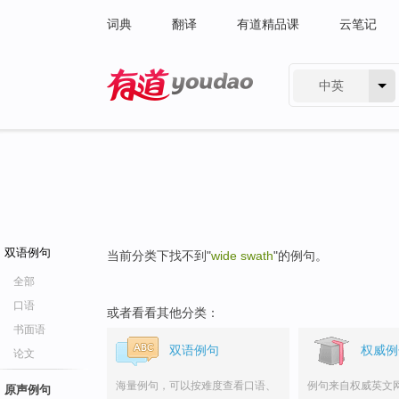
词典
翻译
有道精品课
云笔记
中英
有道 - 网易旗下搜索
双语例句
当前分类下找不到"
wide swath
"的例句。
全部
口语
或者看看其他分类：
书面语
双语例句
权威例
论文
海量例句，可以按难度查看口语、
例句来自权威英文
原声例句