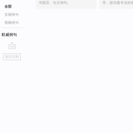
书面语、论文例句。
等，提供最专业的
全部
音频例句
视频例句
权威例句
go
返回词典
top