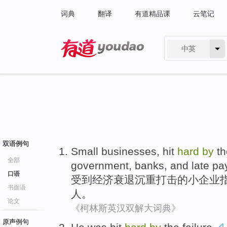
词典
翻译
有道精品课
云笔记
中英
有道 - 网易旗下搜索
双语例句
Small businesses
,
hit
hard
by
th
全部
government
,
banks
,
and
late pa
口语
受到
经济
衰退沉重打击的
小企业
书面语
人。
论文
《柯林斯英汉双解大词典》
原声例句