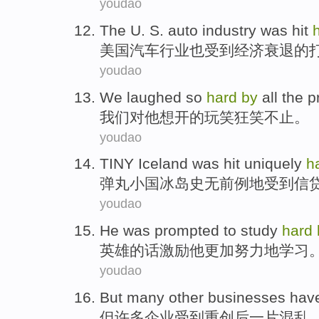
youdao
The U. S.
auto
industry
was
hit
美国
汽车
行业
也
受到
经济
衰退的
youdao
We
laughed so
hard
by
all the
p
我们
对
他
想开的
玩笑
狂笑不止。
youdao
TINY Iceland
was
hit
uniquely
h
弹丸
小国
冰岛史无前例地
受到
信
youdao
He
was prompted
to
study
hard
英雄
的话
激励
他
更加
努力地
学习
youdao
But
many other
businesses
have
但
许多
企业
受到
重创后一片混乱