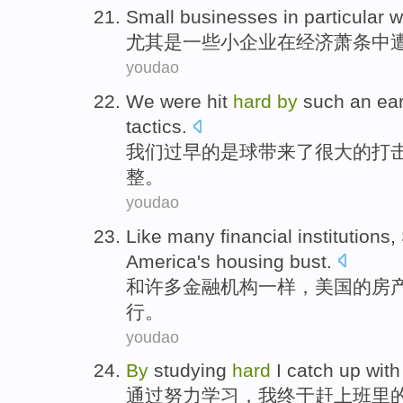
Small
businesses
in
particular
w
尤其是
一
些小
企业
在
经济萧条中
youdao
We
were
hit
hard
by
such an ear
tactics
.
我们
过早
的
是
球
带来了很大
的打
整
。
youdao
Like
many
financial
institutions
,
America
's
housing
bust
.
和
许多
金融
机构
一样，
美国
的
房
行。
youdao
By
studying
hard
I
catch up with
通过
努力
学习
，
我
终于
赶上
班里