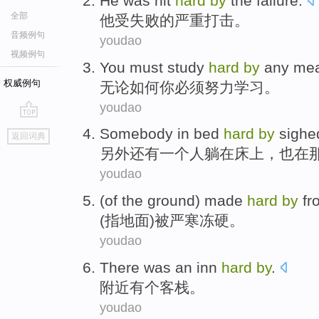
He
was
hit
hard
by
the
failure
.
全部
他
受
失败
的严重
打击
。
音频例句
youdao
视频例句
You
must
study
hard
by
any me
权威例句
无论
如何
你
必须
努力
学习
。
youdao
go
Somebody
in
bed
hard
by
sighe
返回词典
top
另外还有一个人
躺
在
床
上，
也
在
youdao
(of
the ground
) made
hard
by
fr
(指
地面
)
被
严寒冻
硬
。
youdao
There was
an
inn
hard
by
.
附近
有
个
客栈
。
youdao