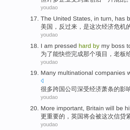
youdao
The United States
,
in turn
, has
美国
，
反过来
，
是
这次
经济危机
youdao
I
am
pressed
hard
by
my boss
t
为了
能
快
些
完成
那个
项目
，
老板
youdao
Many
multinational
companies
很多
跨国
公司
深受
经济
萧条的影
youdao
More
important
,
Britain
will
be h
更
重要
的，
英国
将
会
被
这次
信贷
youdao