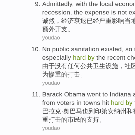
Admittedly
, with
the
local
econo
recession
, the
expense
is not
e
诚然
，
经济
衰退
已经
严重
影响
当
额外
开支
。
youdao
No
public
sanitation
existed, so
especially
hard
by
the
recent
ch
由于
没有任何
公共
卫生设施
，
社
为惨重
的
打击。
youdao
Barack
Obama
went
to
Indiana
from voters in towns
hit
hard
by
巴拉克·
奥巴马
也
到
印第安纳州
和
重
打击
的市民的
支持
。
youdao