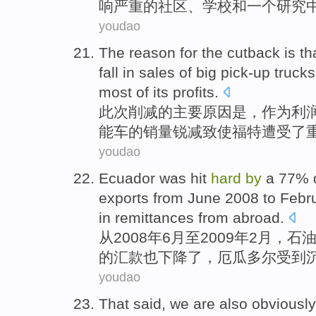
响严重
的
社区
、
学校
和
一个
研究
youdao
The
reason for
the cutback
is
th
fall in
sales
of
big
pick-up trucks
most
of
its profits
.
此次
削减
的主要
原因
是
，作为利
能车的
销量
锐减致使
福特
遭受
了
youdao
Ecuador
was
hit
hard
by
a 77%
exports
from June
2008 to
Febr
in
remittances
from
abroad
.
从
2008年6月至2009年
2
月，
石
的
汇款
也
下降
了，
厄瓜多尔
受到
youdao
That said,
we
are
also
obviously