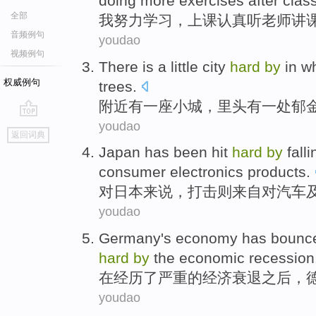
doing more exercises after class
全部
我
努力学习，上课认真听老师讲
音频例句
youdao
视频例句
There
is
a
little
city
hard
by
in wh
权威例句
trees
.
附近
有
一
座小城
，里头有一处
郁
youdao
go
返回词典
top
Japan
has been
hit
hard
by
falli
consumer
electronics
products
.
对
日本
来说，
打击
则来自对
汽车
youdao
Germany
's
economy
has bounc
hard
by
the
economic
recession
在
经历
了严重
的
经济
衰退
之后
，
youdao