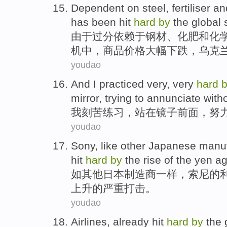
Dependent
on steel,
fertiliser
an
has been hit
hard
by
the
global
由于过分
依赖于钢材、
化肥
和
化
机
中
，
商品
价格大幅下跌，
乌克
youdao
And I
practiced
very, very
hard
mirror
,
trying
to annunciate
with
我
刻苦练习
，
站在
镜子
前面
，
努
youdao
Sony
,
like
other
Japanese
manuf
hit
hard
by
the
rise
of the
yen
ag
如
其他
日本
制造商
一样
，
索尼
的
上升
的
严重打击。
youdao
Airlines
,
already
hit
hard
by
the 