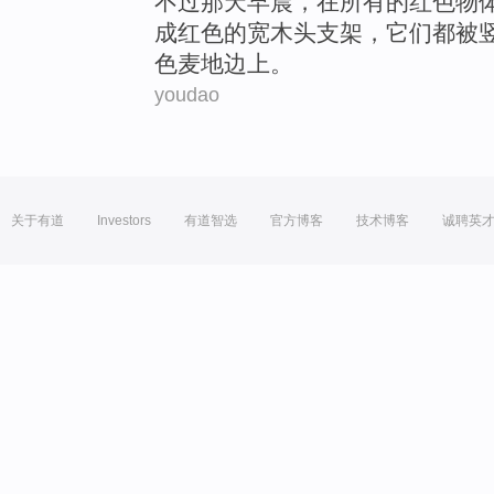
不过
那天
早晨，在
所有
的
红色
物
成
红色的
宽
木头
支架，它们
都
被
色
麦地
边上
。
youdao
关于有道
Investors
有道智选
官方博客
技术博客
诚聘英