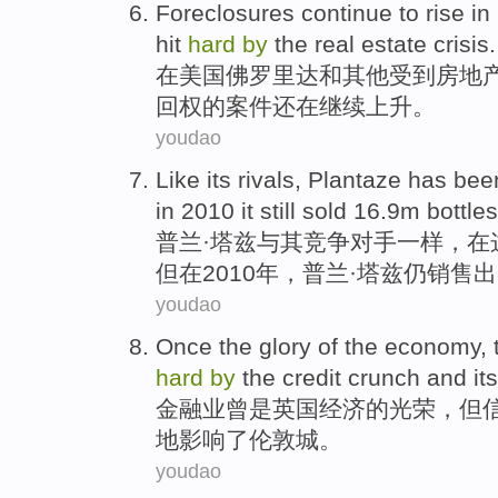
Foreclosures
continue
to
rise
in
hit
hard
by
the
real estate
crisis
.
在
美国
佛罗里达
和
其他
受到
房地
回权的案件
还在
继续
上升
。
youdao
Like
its
rivals
,
Plantaze
has been
in
2010
it still
sold
16.9m
bottles
普兰
·塔兹与其
竞争对手
一样
，
在
但
在
2010年，普兰·塔兹
仍
销售出
youdao
Once
the
glory
of
the
economy
,
hard
by
the
credit
crunch
and
it
金融业曾
是英国
经济
的
光荣
，但
地影响了
伦敦
城
。
youdao