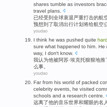
shares
tumble as
investors
brac
travel
plans
.
已经
受到
全球
衰退严重
打击的
航
预想
到了
取消
出行
计划
将
给
航空
youdao
I
think
he
was pushed
quite
har
sure
what
happened
to
him
.
He
way, I don't know.
我
认为
他
被
阿苏·埃克托狠狠地推
么
事。
youdao
Far from
his
world
of
packed
co
celebrity events
,
he
visited
comm
schools
and
a
research
centre
.
远离
了
他
的
音乐
世界
和
耀眼
的
名