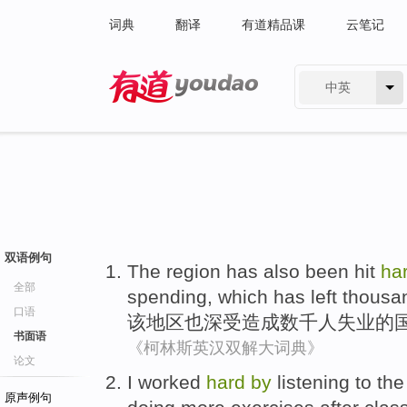
词典
翻译
有道精品课
云笔记
中英
有道 - 网易旗下搜索
双语例句
The
region
has also
been
hit
ha
全部
spending
, which has
left thous
口语
该
地区
也
深受造成
数千
人失业
的
书面语
《柯林斯英汉双解大词典》
论文
I
worked
hard
by
listening to the
原声例句