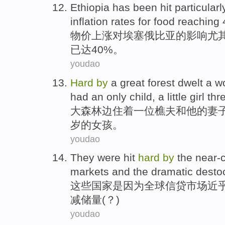
Ethiopia
has been hit
particularl
inflation
rates
for
food
reaching
4
物价
上涨
对
埃塞俄比亚
的影响
尤
已达
40%。
youdao
Hard
by
a
great
forest
dwelt
a
w
had
an
only
child
, a
little girl
thr
大
森林
边
住
着一
位樵夫
和
他
的
妻
岁
的
女孩
。
youdao
They
were hit
hard
by
the near-
markets
and the
dramatic desto
这些
国家是因为
全球
信贷
市场
近
减储量(？)
youdao