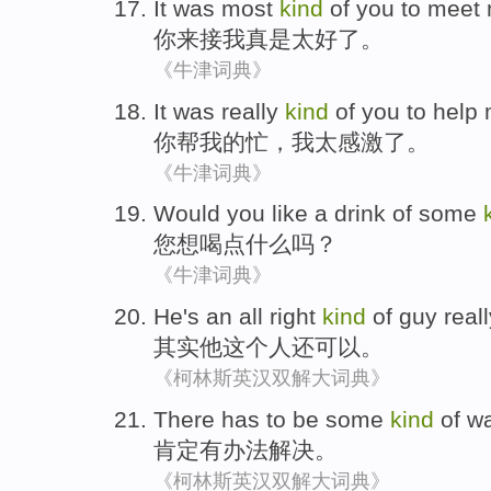
It was
most
kind
of
you
to
meet
你
来
接
我真是
太
好了。
《牛津词典》
It
was really
kind
of
you
to help
你
帮
我
的
忙，我
太
感激
了。
《牛津词典》
Would
you
like
a drink
of
some
您
想
喝
点
什么吗？
《牛津词典》
He
's an all right
kind
of
guy
reall
其实
他
这个人还可以
。
《柯林斯英汉双解大词典》
There has
to be some
kind
of
w
肯定
有
办法
解决
。
《柯林斯英汉双解大词典》