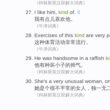
《柯林斯英汉双解大词典》
I
like
him
,
kind
of.
我
有点儿
喜欢
他
。
《牛津词典》
Exercises
of
this
kind
are very
p
这种
体育活动
非常
流行
。
《牛津词典》
He
was handsome in a
raffish
k
他
有种坏小子
的
帅气
。
《柯林斯英汉双解大词典》
She
's a
very
unusual
woman
, o
她
是个
很
不平常
的
女人
，
独一无
《柯林斯英汉双解大词典》