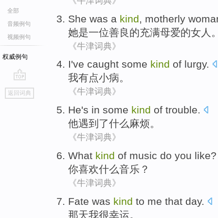
《牛津词典》
全部
She
was
a
kind
,
motherly
woma
音频例句
她
是
一位
善良
的
充满母爱
的
女人
视频例句
《牛津词典》
权威例句
I
've caught some
kind
of
lurgy
.
我
有点小病
。
go
《牛津词典》
返回词典
top
He
's in some
kind
of trouble
.
他
遇到
了
什么麻烦。
《牛津词典》
What
kind
of
music
do
you
like
?
你
喜欢
什么
音乐
？
《牛津词典》
Fate was
kind
to
me
that
day
.
那天
我
很幸运。