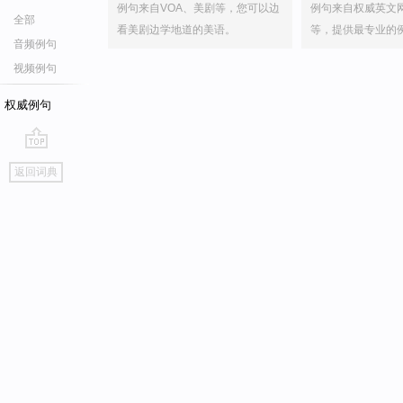
例句来自VOA、美剧等，您可以边
例句来自权威英文
全部
看美剧边学地道的美语。
等，提供最专业的
音频例句
视频例句
权威例句
go
返回词典
top