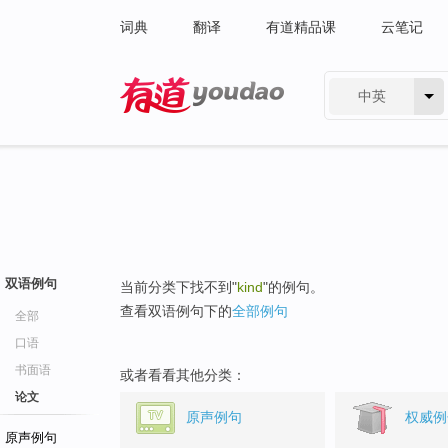
词典
翻译
有道精品课
云笔记
中英
有道 - 网易旗下搜索
双语例句
当前分类下找不到"
kind
"的例句。
查看双语例句下的
全部例句
全部
口语
书面语
或者看看其他分类：
论文
原声例句
权威例
原声例句