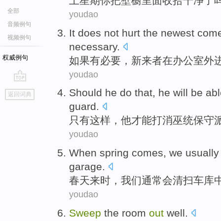
上星期
你
把壁橱里面
收拾干净
了
全部
youdao
音频例句
It
does
not
hurt
the newest
come
视频例句
necessary
.
权威例句
如果
有必要，
新
来者
在
办公室
外
youdao
go
Should he
do that
,
he
will be
abl
返回词典
top
guard
.
只有
这样
，
他
才能
打消
巫统
保守
youdao
When spring
comes
,
we
usually
garage
.
春天
来时
，
我们
通常会
清扫
车库
youdao
Sweep
the
room
out
well
.