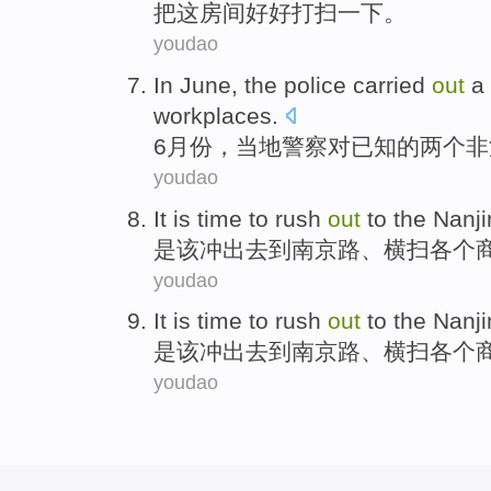
把
这
房间
好好
打扫
一下。
youdao
In June
,
the police
carried
out
a
workplaces
.
6
月份
，
当地
警察对
已知
的
两个
非
youdao
It
is
time
to
rush
out
to
the
Nanj
是
该
冲
出去
到
南京路
、
横扫
各个
youdao
It
is
time
to
rush
out
to
the
Nanj
是
该
冲
出去
到
南京路
、
横扫
各个
youdao