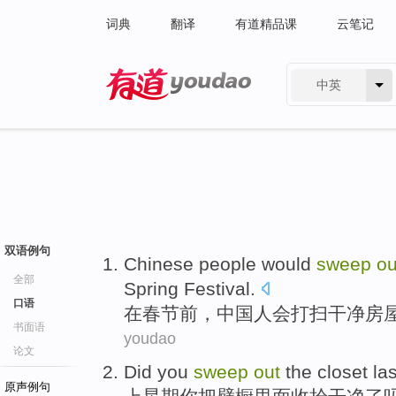
词典
翻译
有道精品课
云笔记
中英
有道 - 网易旗下搜索
双语例句
Chinese people
would
sweep
ou
全部
Spring Festival
.
口语
在
春节
前
，
中国人
会
打扫
干净
房
书面语
youdao
论文
Did
you
sweep
out
the closet la
原声例句