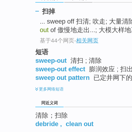
top
扫掉
... sweep off 扫清; 吹走; 大量
out
of 傲慢地走出...; 大模大样地离
基于44个网页
-
相关网页
短语
sweep-out
清扫 ; 清除
sweep-out effect
膨润效应 ; 扫
sweep out pattern
已定井网下的
更多
网络短语
同近义词
清除；扫除
debride
,
clean out