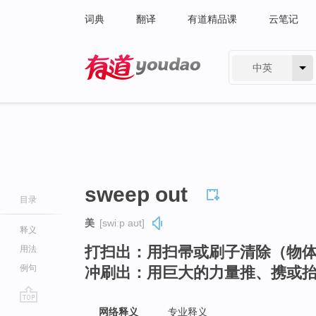
词典
翻译
有道精品课
云笔记
中英
有道 - 网易旗下搜索
sweep out
目录
美
[swiːp aʊt]
释义
打扫出：用扫帚或刷子清除（物
用法
例句
冲刷出：用巨大的力量推、携或
go
网络释义
专业释义