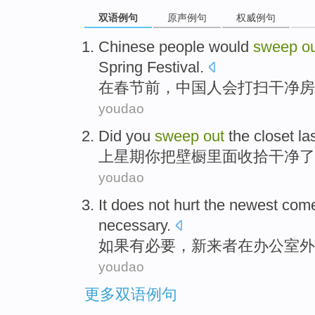
双语例句
原声例句
权威例句
Chinese people
would
sweep
o
Spring Festival
.
在
春节
前
，
中国人
会
打扫
干净
房
youdao
Did
you
sweep
out
the closet la
上星期
你
把壁橱里面
收拾干净
了
youdao
It
does
not
hurt
the newest
come
necessary
.
如果
有必要，
新
来者
在
办公室
外
youdao
更多双语例句